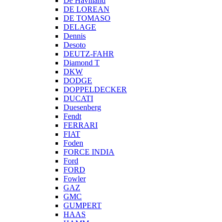
De Havilland
DE LOREAN
DE TOMASO
DELAGE
Dennis
Desoto
DEUTZ-FAHR
Diamond T
DKW
DODGE
DOPPELDECKER
DUCATI
Duesenberg
Fendt
FERRARI
FIAT
Foden
FORCE INDIA
Ford
FORD
Fowler
GAZ
GMC
GUMPERT
HAAS