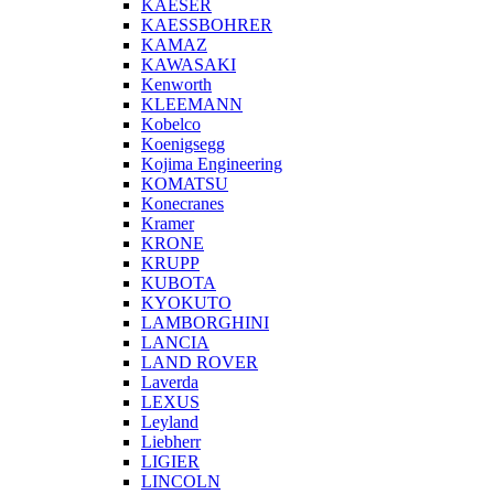
KAESER
KAESSBOHRER
KAMAZ
KAWASAKI
Kenworth
KLEEMANN
Kobelco
Koenigsegg
Kojima Engineering
KOMATSU
Konecranes
Kramer
KRONE
KRUPP
KUBOTA
KYOKUTO
LAMBORGHINI
LANCIA
LAND ROVER
Laverda
LEXUS
Leyland
Liebherr
LIGIER
LINCOLN