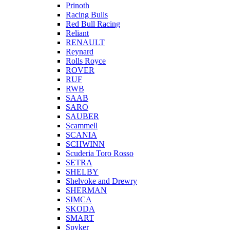
Prinoth
Racing Bulls
Red Bull Racing
Reliant
RENAULT
Reynard
Rolls Royce
ROVER
RUF
RWB
SAAB
SARO
SAUBER
Scammell
SCANIA
SCHWINN
Scuderia Toro Rosso
SETRA
SHELBY
Shelvoke and Drewry
SHERMAN
SIMCA
SKODA
SMART
Spyker