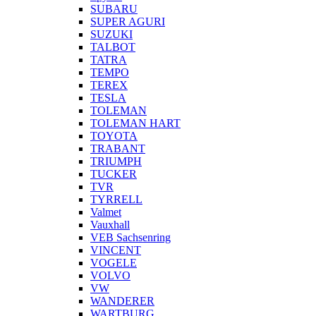
SUBARU
SUPER AGURI
SUZUKI
TALBOT
TATRA
TEMPO
TEREX
TESLA
TOLEMAN
TOLEMAN HART
TOYOTA
TRABANT
TRIUMPH
TUCKER
TVR
TYRRELL
Valmet
Vauxhall
VEB Sachsenring
VINCENT
VOGELE
VOLVO
VW
WANDERER
WARTBURG