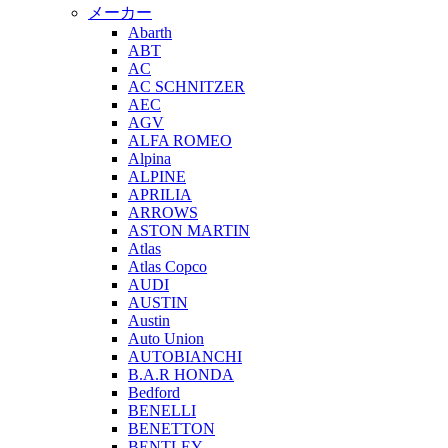
メーカー
Abarth
ABT
AC
AC SCHNITZER
AEC
AGV
ALFA ROMEO
Alpina
ALPINE
APRILIA
ARROWS
ASTON MARTIN
Atlas
Atlas Copco
AUDI
AUSTIN
Austin
Auto Union
AUTOBIANCHI
B.A.R HONDA
Bedford
BENELLI
BENETTON
BENTLEY