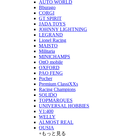
AUTO WORLD
Bburago
CORGI
GT SPIRIT
JADA TOYS
JOHNNY LIGHTNING
LEGRAND
Lionel Racing
MAISTO
Militaria
MINICHAMPS
OttO mobile
OXFORD
PAO FENG
Pocher
Premium ClassiXXs
Racing Champions
SOLIDO
TOPMARQUES
UNIVERSAL HOBBIES
V1:400
WELLY
ALMOST REAL
OUSIA
+もっと見る