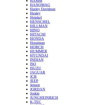
HAMM
HANOMAG
Harley Davidson
Healey
Heinkel
HENSCHEL
HILLMAN
HINO
HITACHI
HONDA
Hoonigan
HORCH
HUMMER
HYUNDAI
INDIAN
ISO
ISUZU
JAGUAR
JCB
JEEP
Jensen
JORDAN
Joskin
JUNGHEINRICH
K-TEC