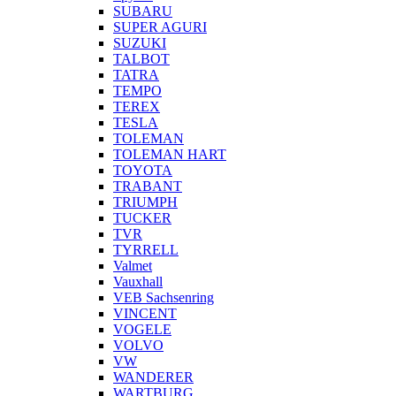
SUBARU
SUPER AGURI
SUZUKI
TALBOT
TATRA
TEMPO
TEREX
TESLA
TOLEMAN
TOLEMAN HART
TOYOTA
TRABANT
TRIUMPH
TUCKER
TVR
TYRRELL
Valmet
Vauxhall
VEB Sachsenring
VINCENT
VOGELE
VOLVO
VW
WANDERER
WARTBURG