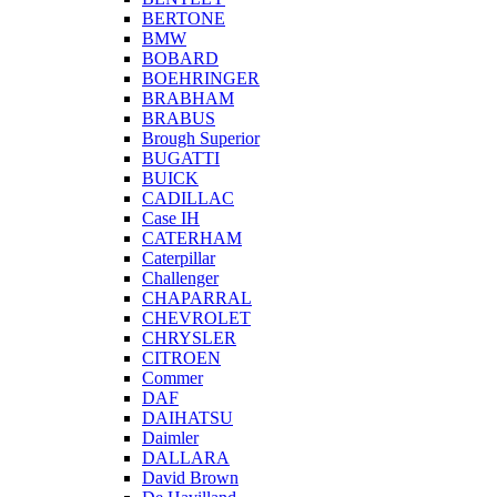
BERTONE
BMW
BOBARD
BOEHRINGER
BRABHAM
BRABUS
Brough Superior
BUGATTI
BUICK
CADILLAC
Case IH
CATERHAM
Caterpillar
Challenger
CHAPARRAL
CHEVROLET
CHRYSLER
CITROEN
Commer
DAF
DAIHATSU
Daimler
DALLARA
David Brown