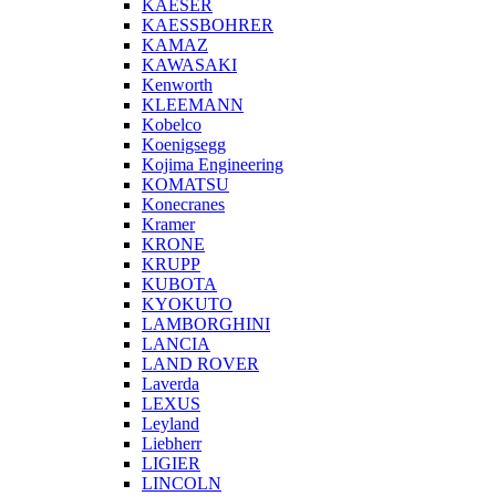
KAESER
KAESSBOHRER
KAMAZ
KAWASAKI
Kenworth
KLEEMANN
Kobelco
Koenigsegg
Kojima Engineering
KOMATSU
Konecranes
Kramer
KRONE
KRUPP
KUBOTA
KYOKUTO
LAMBORGHINI
LANCIA
LAND ROVER
Laverda
LEXUS
Leyland
Liebherr
LIGIER
LINCOLN