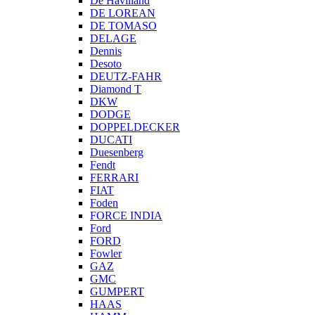
De Havilland
DE LOREAN
DE TOMASO
DELAGE
Dennis
Desoto
DEUTZ-FAHR
Diamond T
DKW
DODGE
DOPPELDECKER
DUCATI
Duesenberg
Fendt
FERRARI
FIAT
Foden
FORCE INDIA
Ford
FORD
Fowler
GAZ
GMC
GUMPERT
HAAS