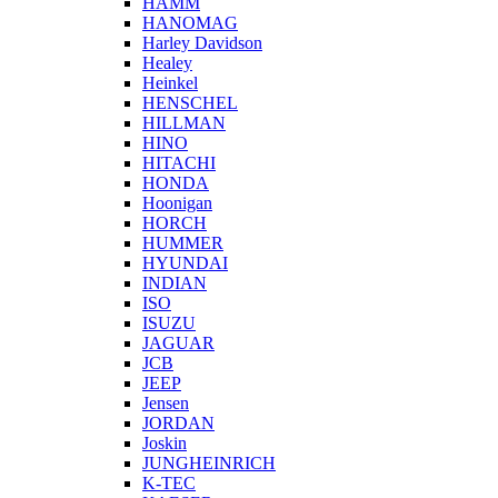
HAMM
HANOMAG
Harley Davidson
Healey
Heinkel
HENSCHEL
HILLMAN
HINO
HITACHI
HONDA
Hoonigan
HORCH
HUMMER
HYUNDAI
INDIAN
ISO
ISUZU
JAGUAR
JCB
JEEP
Jensen
JORDAN
Joskin
JUNGHEINRICH
K-TEC