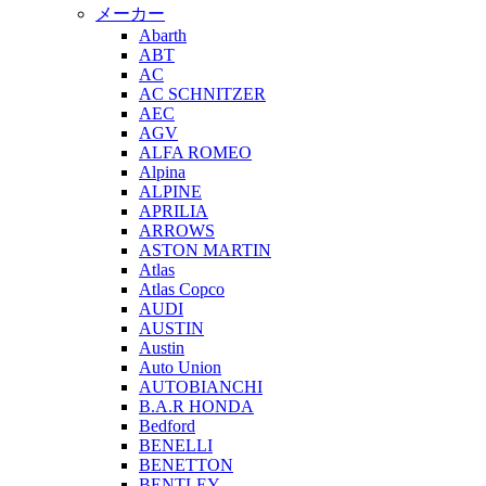
メーカー
Abarth
ABT
AC
AC SCHNITZER
AEC
AGV
ALFA ROMEO
Alpina
ALPINE
APRILIA
ARROWS
ASTON MARTIN
Atlas
Atlas Copco
AUDI
AUSTIN
Austin
Auto Union
AUTOBIANCHI
B.A.R HONDA
Bedford
BENELLI
BENETTON
BENTLEY