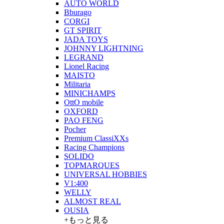
AUTO WORLD
Bburago
CORGI
GT SPIRIT
JADA TOYS
JOHNNY LIGHTNING
LEGRAND
Lionel Racing
MAISTO
Militaria
MINICHAMPS
OttO mobile
OXFORD
PAO FENG
Pocher
Premium ClassiXXs
Racing Champions
SOLIDO
TOPMARQUES
UNIVERSAL HOBBIES
V1:400
WELLY
ALMOST REAL
OUSIA
+もっと見る