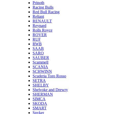
Prinoth
Racing Bulls
Red Bull Racing
Reliant
RENAULT
Reynard
Rolls Royce
ROVER
RUF
RWB
SAAB
SARO
SAUBER
Scammell
SCANIA
SCHWINN
Scuderia Toro Rosso
SETRA
SHELBY
Shelvoke and Drewry
SHERMAN
SIMCA
SKODA
SMART
Spyker