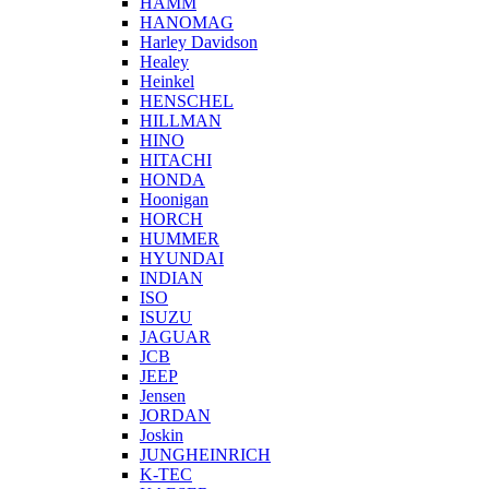
HAMM
HANOMAG
Harley Davidson
Healey
Heinkel
HENSCHEL
HILLMAN
HINO
HITACHI
HONDA
Hoonigan
HORCH
HUMMER
HYUNDAI
INDIAN
ISO
ISUZU
JAGUAR
JCB
JEEP
Jensen
JORDAN
Joskin
JUNGHEINRICH
K-TEC