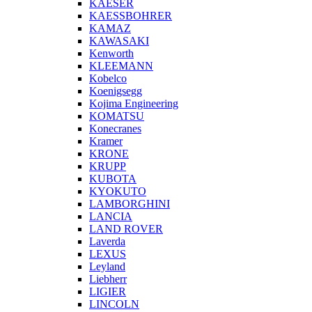
KAESER
KAESSBOHRER
KAMAZ
KAWASAKI
Kenworth
KLEEMANN
Kobelco
Koenigsegg
Kojima Engineering
KOMATSU
Konecranes
Kramer
KRONE
KRUPP
KUBOTA
KYOKUTO
LAMBORGHINI
LANCIA
LAND ROVER
Laverda
LEXUS
Leyland
Liebherr
LIGIER
LINCOLN