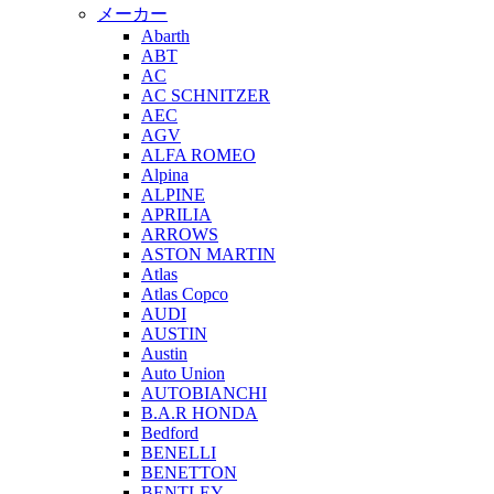
メーカー
Abarth
ABT
AC
AC SCHNITZER
AEC
AGV
ALFA ROMEO
Alpina
ALPINE
APRILIA
ARROWS
ASTON MARTIN
Atlas
Atlas Copco
AUDI
AUSTIN
Austin
Auto Union
AUTOBIANCHI
B.A.R HONDA
Bedford
BENELLI
BENETTON
BENTLEY