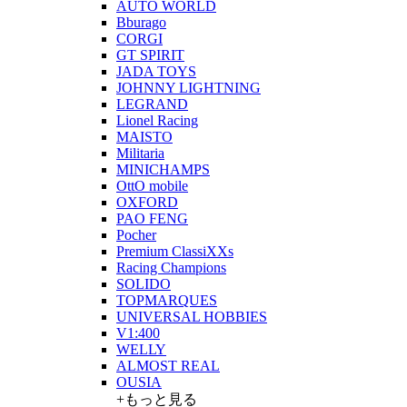
AUTO WORLD
Bburago
CORGI
GT SPIRIT
JADA TOYS
JOHNNY LIGHTNING
LEGRAND
Lionel Racing
MAISTO
Militaria
MINICHAMPS
OttO mobile
OXFORD
PAO FENG
Pocher
Premium ClassiXXs
Racing Champions
SOLIDO
TOPMARQUES
UNIVERSAL HOBBIES
V1:400
WELLY
ALMOST REAL
OUSIA
+もっと見る