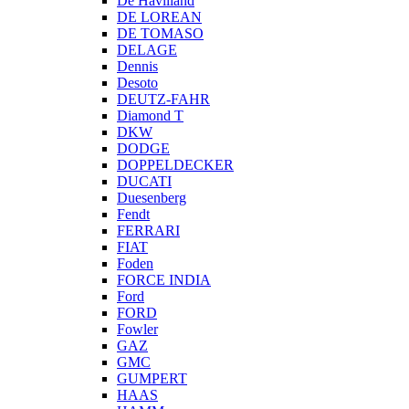
De Havilland
DE LOREAN
DE TOMASO
DELAGE
Dennis
Desoto
DEUTZ-FAHR
Diamond T
DKW
DODGE
DOPPELDECKER
DUCATI
Duesenberg
Fendt
FERRARI
FIAT
Foden
FORCE INDIA
Ford
FORD
Fowler
GAZ
GMC
GUMPERT
HAAS