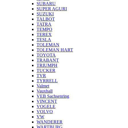
SUBARU
SUPER AGURI
SUZUKI
TALBOT
TATRA
TEMPO
TEREX
TESLA
TOLEMAN
TOLEMAN HART
TOYOTA
TRABANT
TRIUMPH
TUCKER
TVR
TYRRELL
Valmet
Vauxhall
VEB Sachsenring
VINCENT
VOGELE
VOLVO
VW
WANDERER
WARTBURG