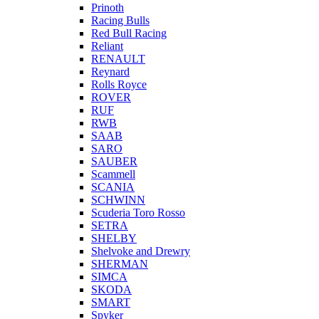
Prinoth
Racing Bulls
Red Bull Racing
Reliant
RENAULT
Reynard
Rolls Royce
ROVER
RUF
RWB
SAAB
SARO
SAUBER
Scammell
SCANIA
SCHWINN
Scuderia Toro Rosso
SETRA
SHELBY
Shelvoke and Drewry
SHERMAN
SIMCA
SKODA
SMART
Spyker