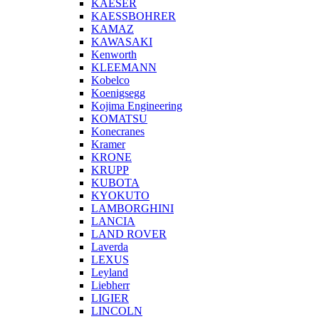
KAESER
KAESSBOHRER
KAMAZ
KAWASAKI
Kenworth
KLEEMANN
Kobelco
Koenigsegg
Kojima Engineering
KOMATSU
Konecranes
Kramer
KRONE
KRUPP
KUBOTA
KYOKUTO
LAMBORGHINI
LANCIA
LAND ROVER
Laverda
LEXUS
Leyland
Liebherr
LIGIER
LINCOLN