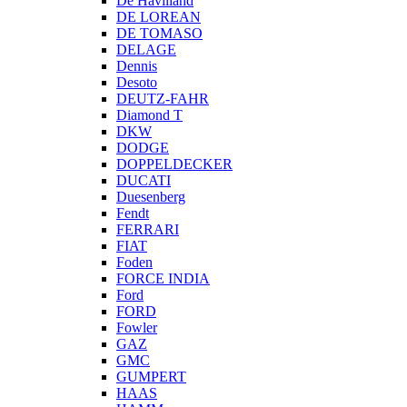
De Havilland
DE LOREAN
DE TOMASO
DELAGE
Dennis
Desoto
DEUTZ-FAHR
Diamond T
DKW
DODGE
DOPPELDECKER
DUCATI
Duesenberg
Fendt
FERRARI
FIAT
Foden
FORCE INDIA
Ford
FORD
Fowler
GAZ
GMC
GUMPERT
HAAS