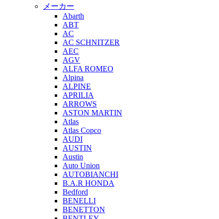
メーカー
Abarth
ABT
AC
AC SCHNITZER
AEC
AGV
ALFA ROMEO
Alpina
ALPINE
APRILIA
ARROWS
ASTON MARTIN
Atlas
Atlas Copco
AUDI
AUSTIN
Austin
Auto Union
AUTOBIANCHI
B.A.R HONDA
Bedford
BENELLI
BENETTON
BENTLEY