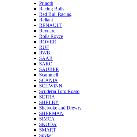
Prinoth
Racing Bulls
Red Bull Racing
Reliant
RENAULT
Reynard
Rolls Royce
ROVER
RUF
RWB
SAAB
SARO
SAUBER
Scammell
SCANIA
SCHWINN
Scuderia Toro Rosso
SETRA
SHELBY
Shelvoke and Drewry
SHERMAN
SIMCA
SKODA
SMART
Spyker