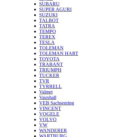
SUBARU
SUPER AGURI
SUZUKI
TALBOT
TATRA
TEMPO
TEREX
TESLA
TOLEMAN
TOLEMAN HART
TOYOTA
TRABANT
TRIUMPH
TUCKER
TVR
TYRRELL
Valmet
Vauxhall
VEB Sachsenring
VINCENT
VOGELE
VOLVO
VW
WANDERER
WARTBURG