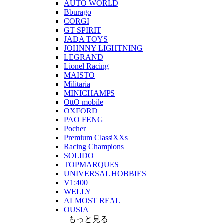
AUTO WORLD
Bburago
CORGI
GT SPIRIT
JADA TOYS
JOHNNY LIGHTNING
LEGRAND
Lionel Racing
MAISTO
Militaria
MINICHAMPS
OttO mobile
OXFORD
PAO FENG
Pocher
Premium ClassiXXs
Racing Champions
SOLIDO
TOPMARQUES
UNIVERSAL HOBBIES
V1:400
WELLY
ALMOST REAL
OUSIA
+もっと見る