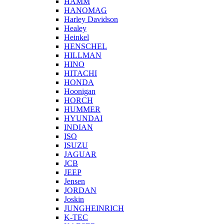
HAMM
HANOMAG
Harley Davidson
Healey
Heinkel
HENSCHEL
HILLMAN
HINO
HITACHI
HONDA
Hoonigan
HORCH
HUMMER
HYUNDAI
INDIAN
ISO
ISUZU
JAGUAR
JCB
JEEP
Jensen
JORDAN
Joskin
JUNGHEINRICH
K-TEC