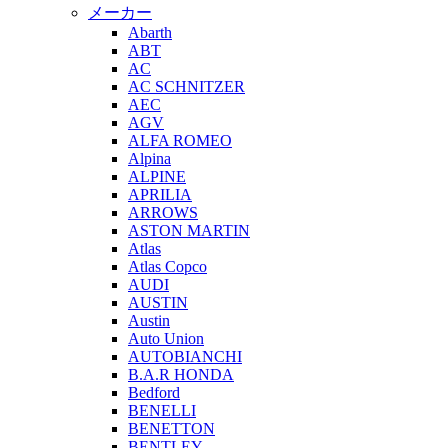
メーカー
Abarth
ABT
AC
AC SCHNITZER
AEC
AGV
ALFA ROMEO
Alpina
ALPINE
APRILIA
ARROWS
ASTON MARTIN
Atlas
Atlas Copco
AUDI
AUSTIN
Austin
Auto Union
AUTOBIANCHI
B.A.R HONDA
Bedford
BENELLI
BENETTON
BENTLEY