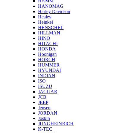
HAMM
HANOMAG
Harley Davidson
Healey
Heinkel
HENSCHEL
HILLMAN
HINO
HITACHI
HONDA
Hoonigan
HORCH
HUMMER
HYUNDAI
INDIAN
ISO
ISUZU
JAGUAR
JCB
JEEP
Jensen
JORDAN
Joskin
JUNGHEINRICH
K-TEC