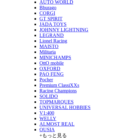
AUTO WORLD
Bburago
CORGI
GT SPIRIT
JADA TOYS
JOHNNY LIGHTNING
LEGRAND
Lionel Racing
MAISTO
Militaria
MINICHAMPS
OttO mobile
OXFORD
PAO FENG
Pocher
Premium ClassiXXs
Racing Champions
SOLIDO
TOPMARQUES
UNIVERSAL HOBBIES
V1:400
WELLY
ALMOST REAL
OUSIA
+もっと見る