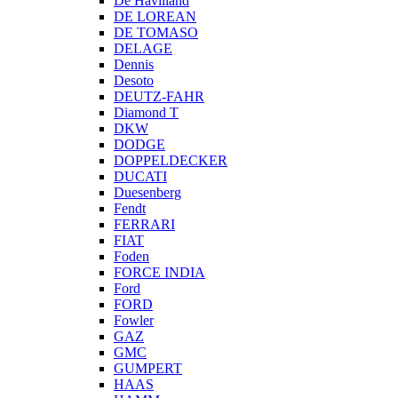
De Havilland
DE LOREAN
DE TOMASO
DELAGE
Dennis
Desoto
DEUTZ-FAHR
Diamond T
DKW
DODGE
DOPPELDECKER
DUCATI
Duesenberg
Fendt
FERRARI
FIAT
Foden
FORCE INDIA
Ford
FORD
Fowler
GAZ
GMC
GUMPERT
HAAS