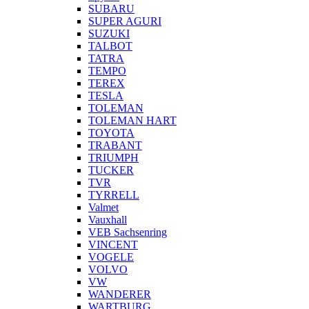
SUBARU
SUPER AGURI
SUZUKI
TALBOT
TATRA
TEMPO
TEREX
TESLA
TOLEMAN
TOLEMAN HART
TOYOTA
TRABANT
TRIUMPH
TUCKER
TVR
TYRRELL
Valmet
Vauxhall
VEB Sachsenring
VINCENT
VOGELE
VOLVO
VW
WANDERER
WARTBURG