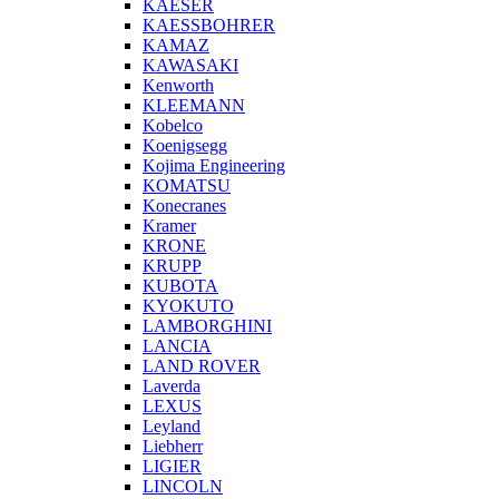
KAESER
KAESSBOHRER
KAMAZ
KAWASAKI
Kenworth
KLEEMANN
Kobelco
Koenigsegg
Kojima Engineering
KOMATSU
Konecranes
Kramer
KRONE
KRUPP
KUBOTA
KYOKUTO
LAMBORGHINI
LANCIA
LAND ROVER
Laverda
LEXUS
Leyland
Liebherr
LIGIER
LINCOLN