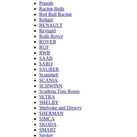
Prinoth
Racing Bulls
Red Bull Racing
Reliant
RENAULT
Reynard
Rolls Royce
ROVER
RUF
RWB
SAAB
SARO
SAUBER
Scammell
SCANIA
SCHWINN
Scuderia Toro Rosso
SETRA
SHELBY
Shelvoke and Drewry
SHERMAN
SIMCA
SKODA
SMART
Spyker