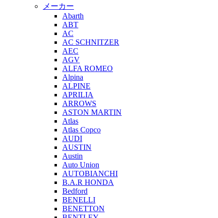
メーカー
Abarth
ABT
AC
AC SCHNITZER
AEC
AGV
ALFA ROMEO
Alpina
ALPINE
APRILIA
ARROWS
ASTON MARTIN
Atlas
Atlas Copco
AUDI
AUSTIN
Austin
Auto Union
AUTOBIANCHI
B.A.R HONDA
Bedford
BENELLI
BENETTON
BENTLEY