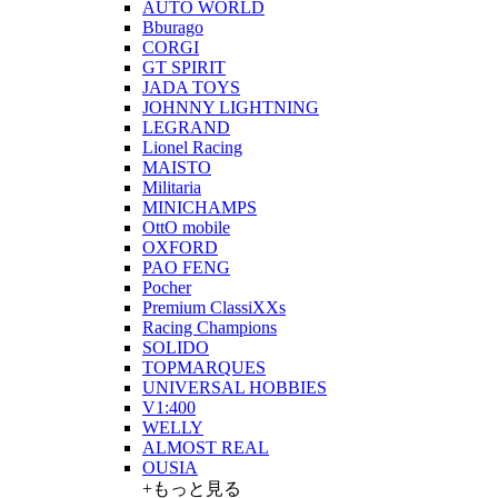
AUTO WORLD
Bburago
CORGI
GT SPIRIT
JADA TOYS
JOHNNY LIGHTNING
LEGRAND
Lionel Racing
MAISTO
Militaria
MINICHAMPS
OttO mobile
OXFORD
PAO FENG
Pocher
Premium ClassiXXs
Racing Champions
SOLIDO
TOPMARQUES
UNIVERSAL HOBBIES
V1:400
WELLY
ALMOST REAL
OUSIA
+もっと見る