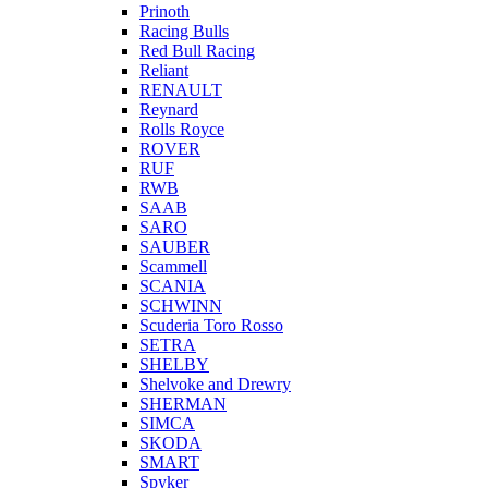
Prinoth
Racing Bulls
Red Bull Racing
Reliant
RENAULT
Reynard
Rolls Royce
ROVER
RUF
RWB
SAAB
SARO
SAUBER
Scammell
SCANIA
SCHWINN
Scuderia Toro Rosso
SETRA
SHELBY
Shelvoke and Drewry
SHERMAN
SIMCA
SKODA
SMART
Spyker