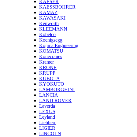
KAESER
KAESSBOHRER
KAMAZ
KAWASAKI
Kenworth
KLEEMANN
Kobelco
Koenigsegg
Kojima Engineering
KOMATSU
Konecranes
Kramer
KRONE
KRUPP
KUBOTA
KYOKUTO
LAMBORGHINI
LANCIA
LAND ROVER
Laverda
LEXUS
Leyland
Liebherr
LIGIER
LINCOLN