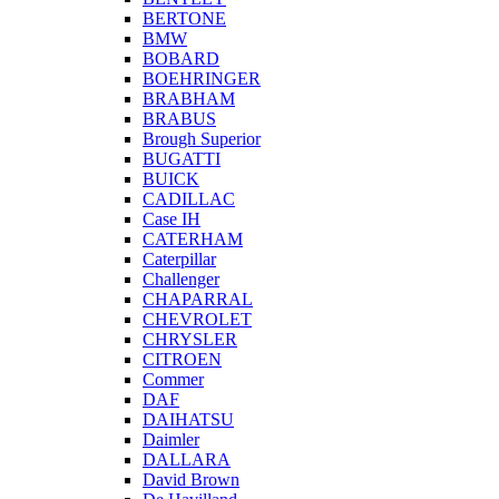
BERTONE
BMW
BOBARD
BOEHRINGER
BRABHAM
BRABUS
Brough Superior
BUGATTI
BUICK
CADILLAC
Case IH
CATERHAM
Caterpillar
Challenger
CHAPARRAL
CHEVROLET
CHRYSLER
CITROEN
Commer
DAF
DAIHATSU
Daimler
DALLARA
David Brown