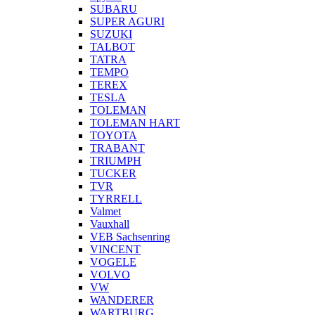
SUBARU
SUPER AGURI
SUZUKI
TALBOT
TATRA
TEMPO
TEREX
TESLA
TOLEMAN
TOLEMAN HART
TOYOTA
TRABANT
TRIUMPH
TUCKER
TVR
TYRRELL
Valmet
Vauxhall
VEB Sachsenring
VINCENT
VOGELE
VOLVO
VW
WANDERER
WARTBURG