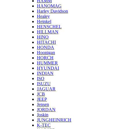
HAMM
HANOMAG
Harley Davidson
Healey
Heinkel
HENSCHEL
HILLMAN
HINO
HITACHI
HONDA
Hoonigan
HORCH
HUMMER
HYUNDAI
INDIAN
ISO
ISUZU
JAGUAR
JCB
JEEP
Jensen
JORDAN
Joskin
JUNGHEINRICH
K-TEC