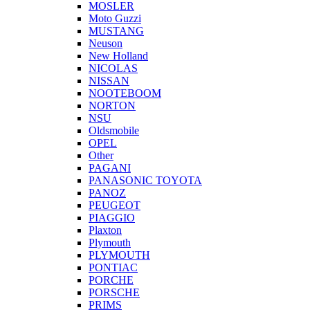
MOSLER
Moto Guzzi
MUSTANG
Neuson
New Holland
NICOLAS
NISSAN
NOOTEBOOM
NORTON
NSU
Oldsmobile
OPEL
Other
PAGANI
PANASONIC TOYOTA
PANOZ
PEUGEOT
PIAGGIO
Plaxton
Plymouth
PLYMOUTH
PONTIAC
PORCHE
PORSCHE
PRIMS