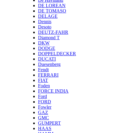
De Havilland
DE LOREAN
DE TOMASO
DELAGE
Dennis
Desoto
DEUTZ-FAHR
Diamond T
DKW
DODGE
DOPPELDECKER
DUCATI
Duesenberg
Fendt
FERRARI
FIAT
Foden
FORCE INDIA
Ford
FORD
Fowler
GAZ
GMC
GUMPERT
HAAS