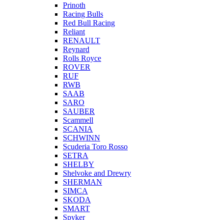
Prinoth
Racing Bulls
Red Bull Racing
Reliant
RENAULT
Reynard
Rolls Royce
ROVER
RUF
RWB
SAAB
SARO
SAUBER
Scammell
SCANIA
SCHWINN
Scuderia Toro Rosso
SETRA
SHELBY
Shelvoke and Drewry
SHERMAN
SIMCA
SKODA
SMART
Spyker