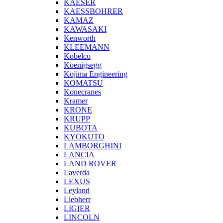
KAESER
KAESSBOHRER
KAMAZ
KAWASAKI
Kenworth
KLEEMANN
Kobelco
Koenigsegg
Kojima Engineering
KOMATSU
Konecranes
Kramer
KRONE
KRUPP
KUBOTA
KYOKUTO
LAMBORGHINI
LANCIA
LAND ROVER
Laverda
LEXUS
Leyland
Liebherr
LIGIER
LINCOLN