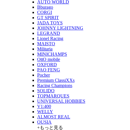
AUTO WORLD
Bburago
CORGI
GT SPIRIT
JADA TOYS
JOHNNY LIGHTNING
LEGRAND
Lionel Racing
MAISTO
Militaria
MINICHAMPS
OttO mobile
OXFORD
PAO FENG
Pocher
Premium ClassiXXs
Racing Champions
SOLIDO
TOPMARQUES
UNIVERSAL HOBBIES
V1:400
WELLY
ALMOST REAL
OUSIA
+もっと見る