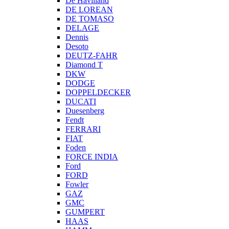
De Havilland
DE LOREAN
DE TOMASO
DELAGE
Dennis
Desoto
DEUTZ-FAHR
Diamond T
DKW
DODGE
DOPPELDECKER
DUCATI
Duesenberg
Fendt
FERRARI
FIAT
Foden
FORCE INDIA
Ford
FORD
Fowler
GAZ
GMC
GUMPERT
HAAS