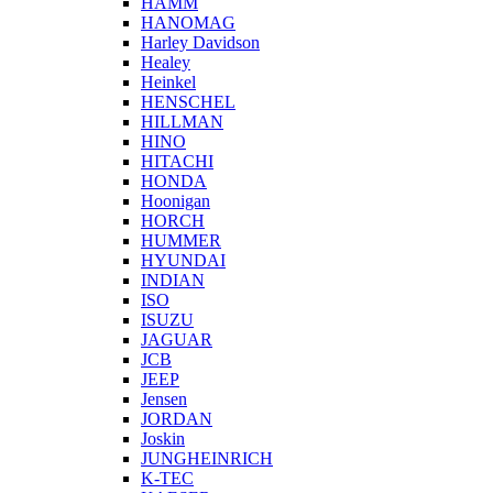
HAMM
HANOMAG
Harley Davidson
Healey
Heinkel
HENSCHEL
HILLMAN
HINO
HITACHI
HONDA
Hoonigan
HORCH
HUMMER
HYUNDAI
INDIAN
ISO
ISUZU
JAGUAR
JCB
JEEP
Jensen
JORDAN
Joskin
JUNGHEINRICH
K-TEC