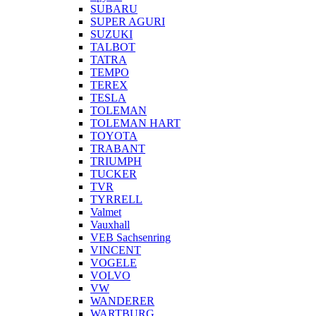
SUBARU
SUPER AGURI
SUZUKI
TALBOT
TATRA
TEMPO
TEREX
TESLA
TOLEMAN
TOLEMAN HART
TOYOTA
TRABANT
TRIUMPH
TUCKER
TVR
TYRRELL
Valmet
Vauxhall
VEB Sachsenring
VINCENT
VOGELE
VOLVO
VW
WANDERER
WARTBURG