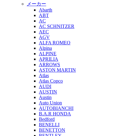
メーカー
Abarth
ABT
AC
AC SCHNITZER
AEC
AGV
ALFA ROMEO
Alpina
ALPINE
APRILIA
ARROWS
ASTON MARTIN
Atlas
Atlas Copco
AUDI
AUSTIN
Austin
Auto Union
AUTOBIANCHI
B.A.R HONDA
Bedford
BENELLI
BENETTON
BENTLEY