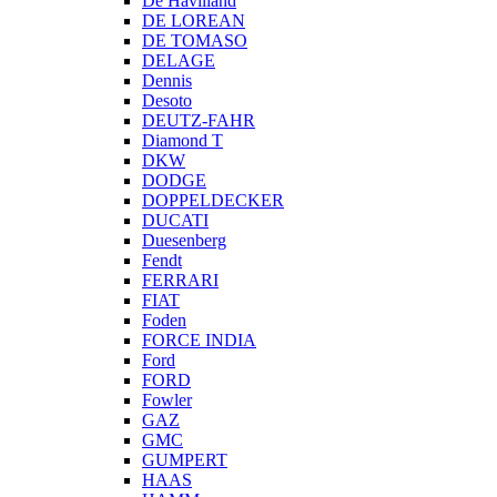
De Havilland
DE LOREAN
DE TOMASO
DELAGE
Dennis
Desoto
DEUTZ-FAHR
Diamond T
DKW
DODGE
DOPPELDECKER
DUCATI
Duesenberg
Fendt
FERRARI
FIAT
Foden
FORCE INDIA
Ford
FORD
Fowler
GAZ
GMC
GUMPERT
HAAS