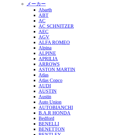
メーカー
Abarth
ABT
AC
AC SCHNITZER
AEC
AGV
ALFA ROMEO
Alpina
ALPINE
APRILIA
ARROWS
ASTON MARTIN
Atlas
Atlas Copco
AUDI
AUSTIN
Austin
Auto Union
AUTOBIANCHI
B.A.R HONDA
Bedford
BENELLI
BENETTON
BENTLEY