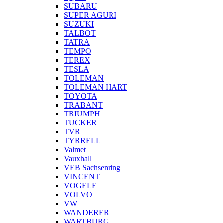
SUBARU
SUPER AGURI
SUZUKI
TALBOT
TATRA
TEMPO
TEREX
TESLA
TOLEMAN
TOLEMAN HART
TOYOTA
TRABANT
TRIUMPH
TUCKER
TVR
TYRRELL
Valmet
Vauxhall
VEB Sachsenring
VINCENT
VOGELE
VOLVO
VW
WANDERER
WARTBURG