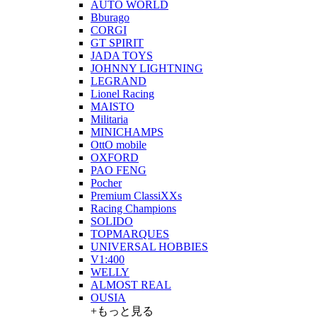
AUTO WORLD
Bburago
CORGI
GT SPIRIT
JADA TOYS
JOHNNY LIGHTNING
LEGRAND
Lionel Racing
MAISTO
Militaria
MINICHAMPS
OttO mobile
OXFORD
PAO FENG
Pocher
Premium ClassiXXs
Racing Champions
SOLIDO
TOPMARQUES
UNIVERSAL HOBBIES
V1:400
WELLY
ALMOST REAL
OUSIA
+もっと見る