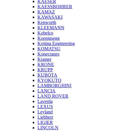
KAESER
KAESSBOHRER
KAMAZ
KAWASAKI
Kenworth
KLEEMANN
Kobelco
Koenigsegg
Kojima Engineering
KOMATSU
Konecranes
Kramer
KRONE
KRUPP
KUBOTA
KYOKUTO
LAMBORGHINI
LANCIA
LAND ROVER
Laverda
LEXUS
Leyland
Liebherr
LIGIER
LINCOLN