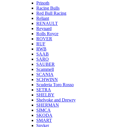
Prinoth
Racing Bulls
Red Bull Racing
Reliant
RENAULT
Reynard
Rolls Royce
ROVER
RUF
RWB
SAAB
SARO
SAUBER
Scammell
SCANIA
SCHWINN
Scuderia Toro Rosso
SETRA
SHELBY
Shelvoke and Drewry
SHERMAN
SIMCA
SKODA
SMART
Spyker