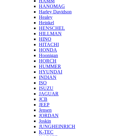
HAMM
HANOMAG
Harley Davidson
Healey
Heinkel
HENSCHEL
HILLMAN
HINO
HITACHI
HONDA
Hoonigan
HORCH
HUMMER
HYUNDAI
INDIAN
ISO
ISUZU
JAGUAR
JCB
JEEP
Jensen
JORDAN
Joskin
JUNGHEINRICH
K-TEC