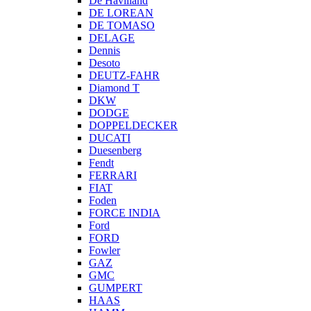
De Havilland
DE LOREAN
DE TOMASO
DELAGE
Dennis
Desoto
DEUTZ-FAHR
Diamond T
DKW
DODGE
DOPPELDECKER
DUCATI
Duesenberg
Fendt
FERRARI
FIAT
Foden
FORCE INDIA
Ford
FORD
Fowler
GAZ
GMC
GUMPERT
HAAS