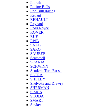
Prinoth
Racing Bulls
Red Bull Racing
Reliant
RENAULT
Reynard
Rolls Royce
ROVER
RUF
RWB
SAAB
SARO
SAUBER
Scammell
SCANIA
SCHWINN
Scuderia Toro Rosso
SETRA
SHELBY
Shelvoke and Drewry
SHERMAN
SIMCA
SKODA
SMART
Spyker