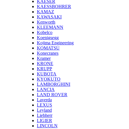
KAESER
KAESSBOHRER
KAMAZ
KAWASAKI
Kenworth
KLEEMANN
Kobelco
Koenigsegg
Kojima Engineering
KOMATSU
Konecranes
Kramer
KRONE
KRUPP
KUBOTA
KYOKUTO
LAMBORGHINI
LANCIA
LAND ROVER
Laverda
LEXUS
Leyland
Liebherr
LIGIER
LINCOLN