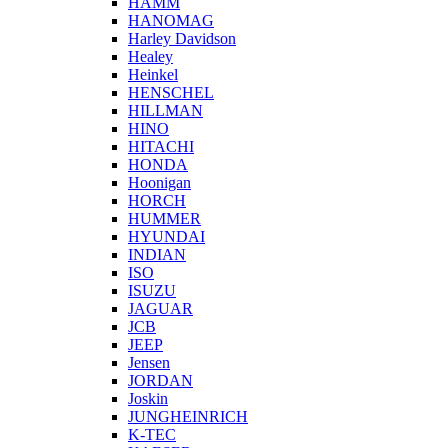
HAMM
HANOMAG
Harley Davidson
Healey
Heinkel
HENSCHEL
HILLMAN
HINO
HITACHI
HONDA
Hoonigan
HORCH
HUMMER
HYUNDAI
INDIAN
ISO
ISUZU
JAGUAR
JCB
JEEP
Jensen
JORDAN
Joskin
JUNGHEINRICH
K-TEC