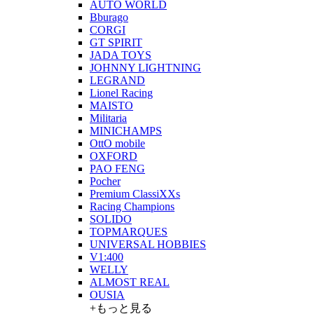
AUTO WORLD
Bburago
CORGI
GT SPIRIT
JADA TOYS
JOHNNY LIGHTNING
LEGRAND
Lionel Racing
MAISTO
Militaria
MINICHAMPS
OttO mobile
OXFORD
PAO FENG
Pocher
Premium ClassiXXs
Racing Champions
SOLIDO
TOPMARQUES
UNIVERSAL HOBBIES
V1:400
WELLY
ALMOST REAL
OUSIA
+もっと見る