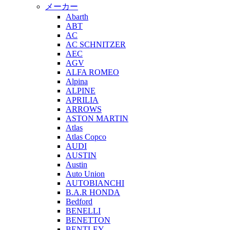
メーカー
Abarth
ABT
AC
AC SCHNITZER
AEC
AGV
ALFA ROMEO
Alpina
ALPINE
APRILIA
ARROWS
ASTON MARTIN
Atlas
Atlas Copco
AUDI
AUSTIN
Austin
Auto Union
AUTOBIANCHI
B.A.R HONDA
Bedford
BENELLI
BENETTON
BENTLEY