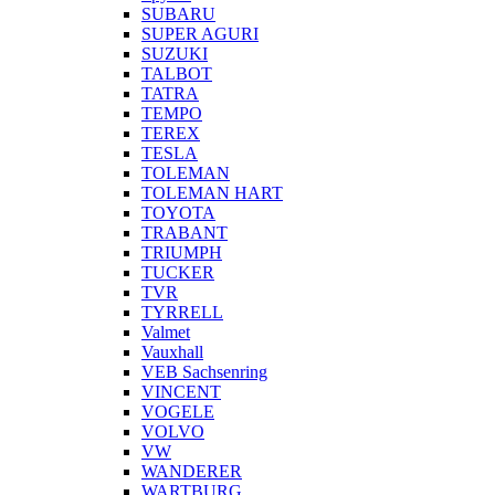
SUBARU
SUPER AGURI
SUZUKI
TALBOT
TATRA
TEMPO
TEREX
TESLA
TOLEMAN
TOLEMAN HART
TOYOTA
TRABANT
TRIUMPH
TUCKER
TVR
TYRRELL
Valmet
Vauxhall
VEB Sachsenring
VINCENT
VOGELE
VOLVO
VW
WANDERER
WARTBURG