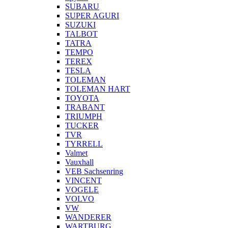
SUBARU
SUPER AGURI
SUZUKI
TALBOT
TATRA
TEMPO
TEREX
TESLA
TOLEMAN
TOLEMAN HART
TOYOTA
TRABANT
TRIUMPH
TUCKER
TVR
TYRRELL
Valmet
Vauxhall
VEB Sachsenring
VINCENT
VOGELE
VOLVO
VW
WANDERER
WARTBURG