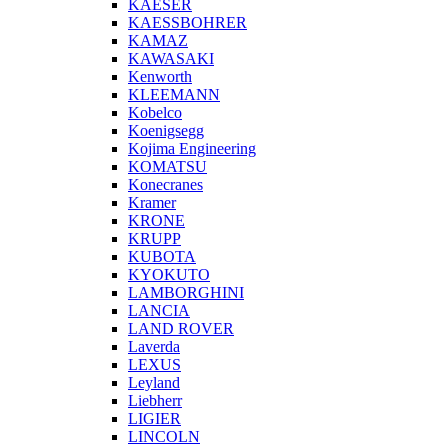
KAESER
KAESSBOHRER
KAMAZ
KAWASAKI
Kenworth
KLEEMANN
Kobelco
Koenigsegg
Kojima Engineering
KOMATSU
Konecranes
Kramer
KRONE
KRUPP
KUBOTA
KYOKUTO
LAMBORGHINI
LANCIA
LAND ROVER
Laverda
LEXUS
Leyland
Liebherr
LIGIER
LINCOLN