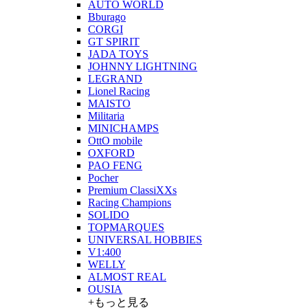
AUTO WORLD
Bburago
CORGI
GT SPIRIT
JADA TOYS
JOHNNY LIGHTNING
LEGRAND
Lionel Racing
MAISTO
Militaria
MINICHAMPS
OttO mobile
OXFORD
PAO FENG
Pocher
Premium ClassiXXs
Racing Champions
SOLIDO
TOPMARQUES
UNIVERSAL HOBBIES
V1:400
WELLY
ALMOST REAL
OUSIA
+もっと見る