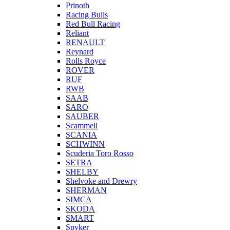
Prinoth
Racing Bulls
Red Bull Racing
Reliant
RENAULT
Reynard
Rolls Royce
ROVER
RUF
RWB
SAAB
SARO
SAUBER
Scammell
SCANIA
SCHWINN
Scuderia Toro Rosso
SETRA
SHELBY
Shelvoke and Drewry
SHERMAN
SIMCA
SKODA
SMART
Spyker