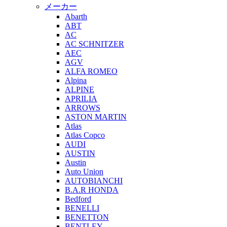
メーカー
Abarth
ABT
AC
AC SCHNITZER
AEC
AGV
ALFA ROMEO
Alpina
ALPINE
APRILIA
ARROWS
ASTON MARTIN
Atlas
Atlas Copco
AUDI
AUSTIN
Austin
Auto Union
AUTOBIANCHI
B.A.R HONDA
Bedford
BENELLI
BENETTON
BENTLEY