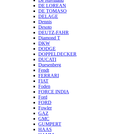
De Havilland
DE LOREAN
DE TOMASO
DELAGE
Dennis
Desoto
DEUTZ-FAHR
Diamond T
DKW
DODGE
DOPPELDECKER
DUCATI
Duesenberg
Fendt
FERRARI
FIAT
Foden
FORCE INDIA
Ford
FORD
Fowler
GAZ
GMC
GUMPERT
HAAS