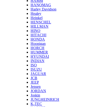
HAMM
HANOMAG
Harley Davidson
Healey
Heinkel
HENSCHEL
HILLMAN
HINO
HITACHI
HONDA
Hoonigan
HORCH
HUMMER
HYUNDAI
INDIAN
ISO
ISUZU
JAGUAR
JCB
JEEP
Jensen
JORDAN
Joskin
JUNGHEINRICH
K-TEC