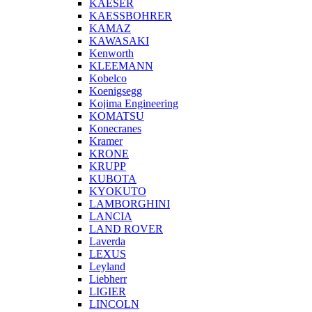
KAESER
KAESSBOHRER
KAMAZ
KAWASAKI
Kenworth
KLEEMANN
Kobelco
Koenigsegg
Kojima Engineering
KOMATSU
Konecranes
Kramer
KRONE
KRUPP
KUBOTA
KYOKUTO
LAMBORGHINI
LANCIA
LAND ROVER
Laverda
LEXUS
Leyland
Liebherr
LIGIER
LINCOLN