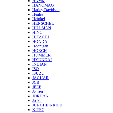
HAMM
HANOMAG
Harley Davidson
Healey
Heinkel
HENSCHEL
HILLMAN
HINO
HITACHI
HONDA
Hoonigan
HORCH
HUMMER
HYUNDAI
INDIAN
ISO
ISUZU
JAGUAR
JCB
JEEP
Jensen
JORDAN
Joskin
JUNGHEINRICH
K-TEC