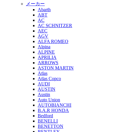
メーカー
Abarth
ABT
AC
AC SCHNITZER
AEC
AGV
ALFA ROMEO
Alpina
ALPINE
APRILIA
ARROWS
ASTON MARTIN
Atlas
Atlas Copco
AUDI
AUSTIN
Austin
Auto Union
AUTOBIANCHI
B.A.R HONDA
Bedford
BENELLI
BENETTON
BENTLEY