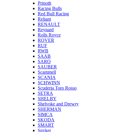
Prinoth
Racing Bulls
Red Bull Racing
Reliant
RENAULT
Reynard
Rolls Royce
ROVER
RUF
RWB
SAAB
SARO
SAUBER
Scammell
SCANIA
SCHWINN
Scuderia Toro Rosso
SETRA
SHELBY
Shelvoke and Drewry
SHERMAN
SIMCA
SKODA
SMART
Spyker