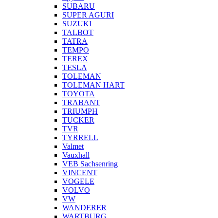
SUBARU
SUPER AGURI
SUZUKI
TALBOT
TATRA
TEMPO
TEREX
TESLA
TOLEMAN
TOLEMAN HART
TOYOTA
TRABANT
TRIUMPH
TUCKER
TVR
TYRRELL
Valmet
Vauxhall
VEB Sachsenring
VINCENT
VOGELE
VOLVO
VW
WANDERER
WARTBURG