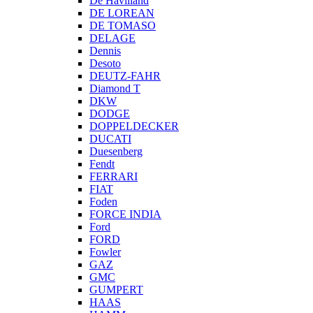
De Havilland
DE LOREAN
DE TOMASO
DELAGE
Dennis
Desoto
DEUTZ-FAHR
Diamond T
DKW
DODGE
DOPPELDECKER
DUCATI
Duesenberg
Fendt
FERRARI
FIAT
Foden
FORCE INDIA
Ford
FORD
Fowler
GAZ
GMC
GUMPERT
HAAS