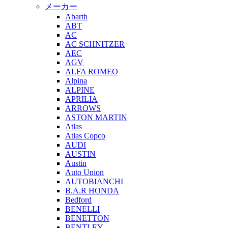
メーカー
Abarth
ABT
AC
AC SCHNITZER
AEC
AGV
ALFA ROMEO
Alpina
ALPINE
APRILIA
ARROWS
ASTON MARTIN
Atlas
Atlas Copco
AUDI
AUSTIN
Austin
Auto Union
AUTOBIANCHI
B.A.R HONDA
Bedford
BENELLI
BENETTON
BENTLEY