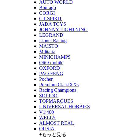
AUTO WORLD
Bburago
CORGI
GT SPIRIT
JADA TOYS
JOHNNY LIGHTNING
LEGRAND
Lionel Racing
MAISTO
Militaria
MINICHAMPS
OttO mobile
OXFORD
PAO FENG
Pocher
Premium ClassiXXs
Racing Champions
SOLIDO
TOPMARQUES
UNIVERSAL HOBBIES
V1:400
WELLY
ALMOST REAL
OUSIA
+もっと見る