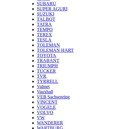
SUBARU
SUPER AGURI
SUZUKI
TALBOT
TATRA
TEMPO
TEREX
TESLA
TOLEMAN
TOLEMAN HART
TOYOTA
TRABANT
TRIUMPH
TUCKER
TVR
TYRRELL
Valmet
Vauxhall
VEB Sachsenring
VINCENT
VOGELE
VOLVO
VW
WANDERER
WARTBURG