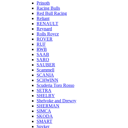
Prinoth
Racing Bulls
Red Bull Racing
Reliant
RENAULT
Reynard
Rolls Royce
ROVER
RUF
RWB
SAAB
SARO
SAUBER
Scammell
SCANIA
SCHWINN
Scuderia Toro Rosso
SETRA
SHELBY
Shelvoke and Drewry
SHERMAN
SIMCA
SKODA
SMART
Spyker