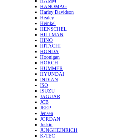
HAMM
HANOMAG
Harley Davidson
Healey
Heinkel
HENSCHEL
HILLMAN
HINO
HITACHI
HONDA
Hoonigan
HORCH
HUMMER
HYUNDAI
INDIAN
ISO
ISUZU
JAGUAR
JCB
JEEP
Jensen
JORDAN
Joskin
JUNGHEINRICH
K-TEC