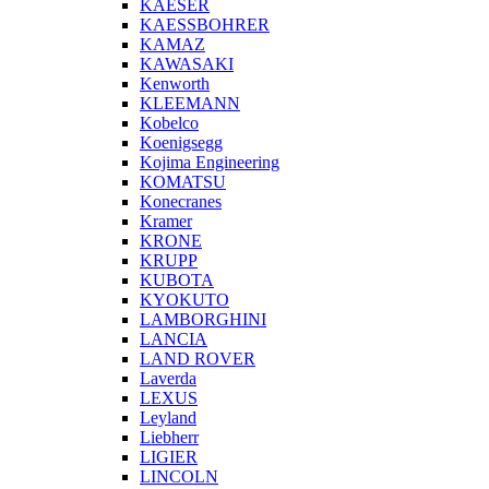
KAESER
KAESSBOHRER
KAMAZ
KAWASAKI
Kenworth
KLEEMANN
Kobelco
Koenigsegg
Kojima Engineering
KOMATSU
Konecranes
Kramer
KRONE
KRUPP
KUBOTA
KYOKUTO
LAMBORGHINI
LANCIA
LAND ROVER
Laverda
LEXUS
Leyland
Liebherr
LIGIER
LINCOLN