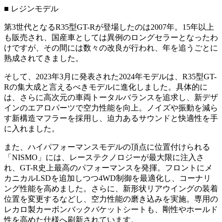
■ レジンモデル
第3世代となるR35型GT-Rが登場したのは2007年。15年以上
も販売され、国産車としては異例のロングセラーとなったわ
けですが、その間には数々の改良が行われ、年を追うごとに
熟成されてきました。
そして、2023年3月に発表された2024年モデルは、R35型GT-
Rの集大成と言えるべきモデルに進化しました。具体的に
は、さらに高次元の車両トータルバランスを追求し、新デザ
インのエアロパーツで空力性能を向上。ノイズや振動を減ら
す新構造マフラーを採用し、迫力あるサウンドと快適性を手
に入れました。
また、ハイパフォーマンスモデルの頂点に位置付けられる
「NISMO」には、レーステクノロジーが最大限に注入さ
れ、GT-R史上最高のパフォーマンスを発揮。フロントにメ
カニカルLSDを追加しつつ4WD制御を最適化し、コーナリ
ング性能を高めました。さらに、新形状リアウイングの装着
位置を変更するなどし、空力性能の磨き込みを実施。専用の
レカロ製カーボンバックバケットシートも、剛性やホールド
性を高めた仕様へ刷新されています。