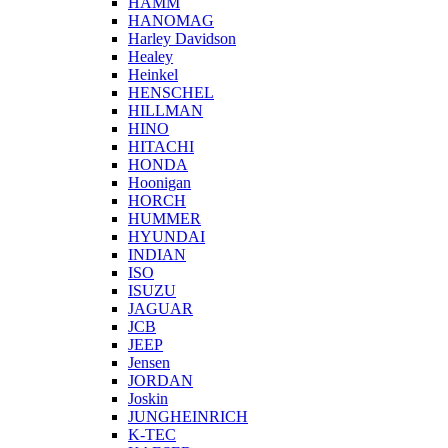
HAMM
HANOMAG
Harley Davidson
Healey
Heinkel
HENSCHEL
HILLMAN
HINO
HITACHI
HONDA
Hoonigan
HORCH
HUMMER
HYUNDAI
INDIAN
ISO
ISUZU
JAGUAR
JCB
JEEP
Jensen
JORDAN
Joskin
JUNGHEINRICH
K-TEC