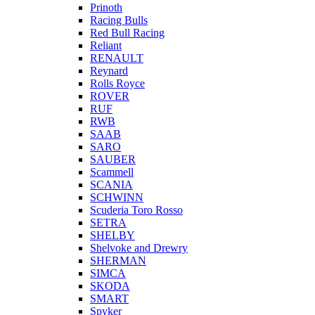
Prinoth
Racing Bulls
Red Bull Racing
Reliant
RENAULT
Reynard
Rolls Royce
ROVER
RUF
RWB
SAAB
SARO
SAUBER
Scammell
SCANIA
SCHWINN
Scuderia Toro Rosso
SETRA
SHELBY
Shelvoke and Drewry
SHERMAN
SIMCA
SKODA
SMART
Spyker