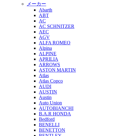
メーカー
Abarth
ABT
AC
AC SCHNITZER
AEC
AGV
ALFA ROMEO
Alpina
ALPINE
APRILIA
ARROWS
ASTON MARTIN
Atlas
Atlas Copco
AUDI
AUSTIN
Austin
Auto Union
AUTOBIANCHI
B.A.R HONDA
Bedford
BENELLI
BENETTON
BENTLEY