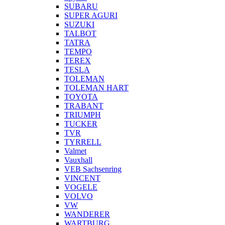
SUBARU
SUPER AGURI
SUZUKI
TALBOT
TATRA
TEMPO
TEREX
TESLA
TOLEMAN
TOLEMAN HART
TOYOTA
TRABANT
TRIUMPH
TUCKER
TVR
TYRRELL
Valmet
Vauxhall
VEB Sachsenring
VINCENT
VOGELE
VOLVO
VW
WANDERER
WARTBURG