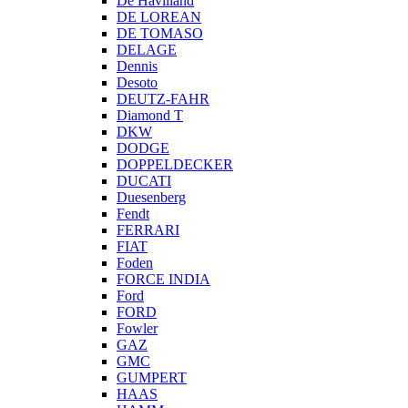
De Havilland
DE LOREAN
DE TOMASO
DELAGE
Dennis
Desoto
DEUTZ-FAHR
Diamond T
DKW
DODGE
DOPPELDECKER
DUCATI
Duesenberg
Fendt
FERRARI
FIAT
Foden
FORCE INDIA
Ford
FORD
Fowler
GAZ
GMC
GUMPERT
HAAS