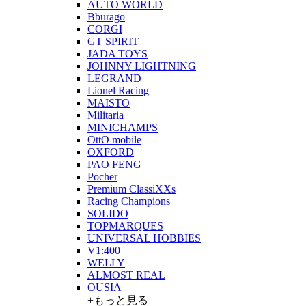
AUTO WORLD
Bburago
CORGI
GT SPIRIT
JADA TOYS
JOHNNY LIGHTNING
LEGRAND
Lionel Racing
MAISTO
Militaria
MINICHAMPS
OttO mobile
OXFORD
PAO FENG
Pocher
Premium ClassiXXs
Racing Champions
SOLIDO
TOPMARQUES
UNIVERSAL HOBBIES
V1:400
WELLY
ALMOST REAL
OUSIA
+もっと見る