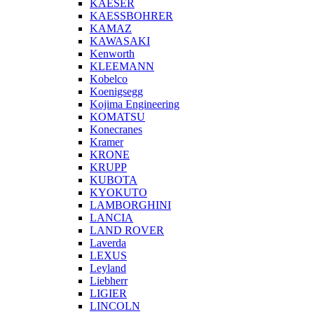
KAESER
KAESSBOHRER
KAMAZ
KAWASAKI
Kenworth
KLEEMANN
Kobelco
Koenigsegg
Kojima Engineering
KOMATSU
Konecranes
Kramer
KRONE
KRUPP
KUBOTA
KYOKUTO
LAMBORGHINI
LANCIA
LAND ROVER
Laverda
LEXUS
Leyland
Liebherr
LIGIER
LINCOLN