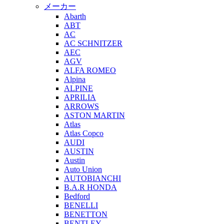
メーカー
Abarth
ABT
AC
AC SCHNITZER
AEC
AGV
ALFA ROMEO
Alpina
ALPINE
APRILIA
ARROWS
ASTON MARTIN
Atlas
Atlas Copco
AUDI
AUSTIN
Austin
Auto Union
AUTOBIANCHI
B.A.R HONDA
Bedford
BENELLI
BENETTON
BENTLEY