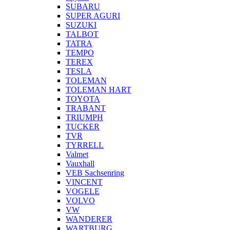
SUBARU
SUPER AGURI
SUZUKI
TALBOT
TATRA
TEMPO
TEREX
TESLA
TOLEMAN
TOLEMAN HART
TOYOTA
TRABANT
TRIUMPH
TUCKER
TVR
TYRRELL
Valmet
Vauxhall
VEB Sachsenring
VINCENT
VOGELE
VOLVO
VW
WANDERER
WARTBURG