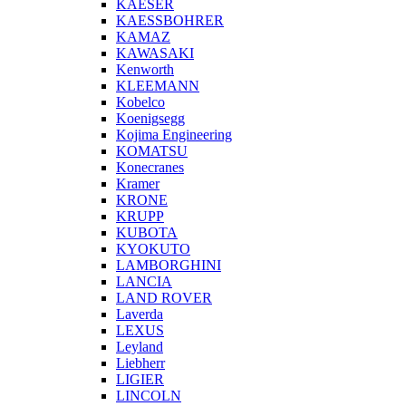
KAESER
KAESSBOHRER
KAMAZ
KAWASAKI
Kenworth
KLEEMANN
Kobelco
Koenigsegg
Kojima Engineering
KOMATSU
Konecranes
Kramer
KRONE
KRUPP
KUBOTA
KYOKUTO
LAMBORGHINI
LANCIA
LAND ROVER
Laverda
LEXUS
Leyland
Liebherr
LIGIER
LINCOLN