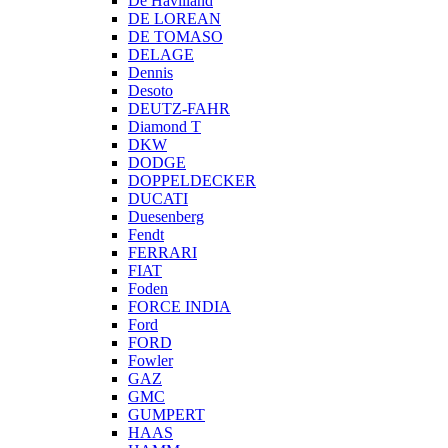
De Havilland
DE LOREAN
DE TOMASO
DELAGE
Dennis
Desoto
DEUTZ-FAHR
Diamond T
DKW
DODGE
DOPPELDECKER
DUCATI
Duesenberg
Fendt
FERRARI
FIAT
Foden
FORCE INDIA
Ford
FORD
Fowler
GAZ
GMC
GUMPERT
HAAS