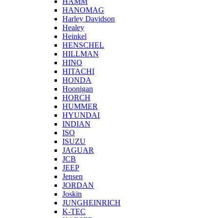
HAMM
HANOMAG
Harley Davidson
Healey
Heinkel
HENSCHEL
HILLMAN
HINO
HITACHI
HONDA
Hoonigan
HORCH
HUMMER
HYUNDAI
INDIAN
ISO
ISUZU
JAGUAR
JCB
JEEP
Jensen
JORDAN
Joskin
JUNGHEINRICH
K-TEC