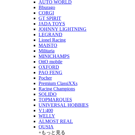
AUTO WORLD
Bburago
CORGI
GT SPIRIT
JADA TOYS
JOHNNY LIGHTNING
LEGRAND
Lionel Racing
MAISTO
Militaria
MINICHAMPS
OttO mobile
OXFORD
PAO FENG
Pocher
Premium ClassiXXs
Racing Champions
SOLIDO
TOPMARQUES
UNIVERSAL HOBBIES
V1:400
WELLY
ALMOST REAL
OUSIA
+もっと見る