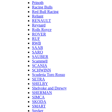
Prinoth
Racing Bulls
Red Bull Racing
Reliant
RENAULT
Reynard
Rolls Royce
ROVER
RUF
RWB
SAAB
SARO
SAUBER
Scammell
SCANIA
SCHWINN
Scuderia Toro Rosso
SETRA
SHELBY
Shelvoke and Drewry
SHERMAN
SIMCA
SKODA
SMART
Spyker