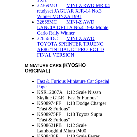
32369MO
MINI-Z RWD MR-04
readyset JAGUAR XJR-14 No.3
Winner MONZA 1991
32655MC
MINI-Z AWD
LANCIA DELTA No.4 1992 Monte
Carlo Rally Winner
32656IDC
MINI-Z AWD
TOYOTA SPRINTER TRUENO
AE86 "INITIAL D" PROJECT D
FINAL VERSION
(KYOSHO
MINIATURE CARS
ORIGINAL)
Fast & Furious Miniature Car Special
Page
KSR12007A
1:12 Scale Nissan
Skyline GT-R "Fast & Furious"
KS08974FF
1:18 Dodge Charger
"Fast & Furious"
KS08975FF
1:18 Toyota Supra
"Fast & Furious"
KS08621PB
1:12 Scale
Lamborghini Miura P400
KS08438E
1:18 Scale Ferrari