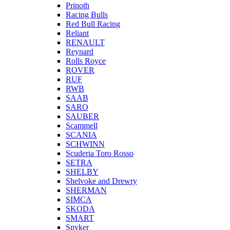
Prinoth
Racing Bulls
Red Bull Racing
Reliant
RENAULT
Reynard
Rolls Royce
ROVER
RUF
RWB
SAAB
SARO
SAUBER
Scammell
SCANIA
SCHWINN
Scuderia Toro Rosso
SETRA
SHELBY
Shelvoke and Drewry
SHERMAN
SIMCA
SKODA
SMART
Spyker