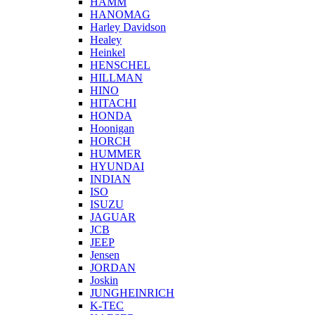
HAMM
HANOMAG
Harley Davidson
Healey
Heinkel
HENSCHEL
HILLMAN
HINO
HITACHI
HONDA
Hoonigan
HORCH
HUMMER
HYUNDAI
INDIAN
ISO
ISUZU
JAGUAR
JCB
JEEP
Jensen
JORDAN
Joskin
JUNGHEINRICH
K-TEC