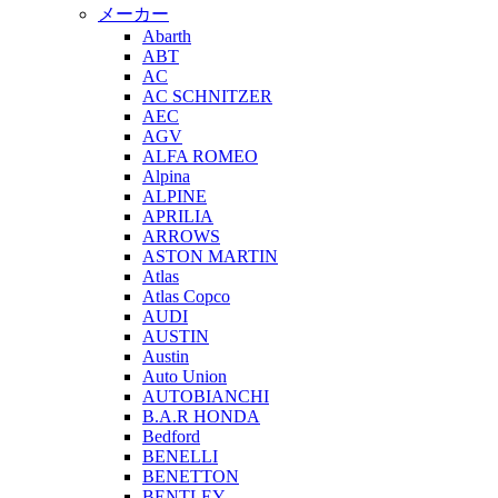
メーカー
Abarth
ABT
AC
AC SCHNITZER
AEC
AGV
ALFA ROMEO
Alpina
ALPINE
APRILIA
ARROWS
ASTON MARTIN
Atlas
Atlas Copco
AUDI
AUSTIN
Austin
Auto Union
AUTOBIANCHI
B.A.R HONDA
Bedford
BENELLI
BENETTON
BENTLEY