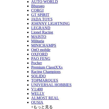
AUTO WORLD
Bburago
CORGI
GT SPIRIT
JADA TOYS
JOHNNY LIGHTNING
LEGRAND
Lionel Racing
MAISTO
Militaria
MINICHAMPS
OttO mobile
OXFORD
PAO FENG
Pocher
Premium ClassiXXs
Racing Champions
SOLIDO
TOPMARQUES
UNIVERSAL HOBBIES
V1:400
WELLY
ALMOST REAL
OUSIA
+もっと見る