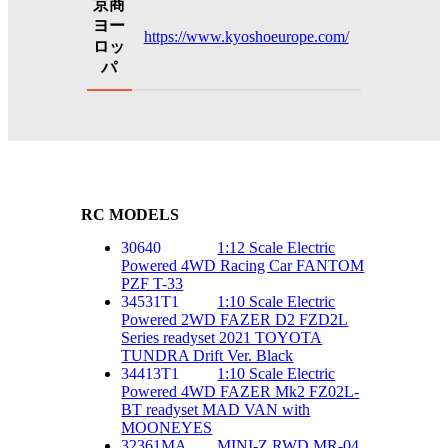
京商
ヨー
https://www.kyoshoeurope.com/
ロッ
パ
RC MODELS
30640
1:12 Scale Electric
Powered 4WD Racing Car FANTOM
PZF T-33
34531T1
1:10 Scale Electric
Powered 2WD FAZER D2 FZD2L
Series readyset 2021 TOYOTA
TUNDRA Drift Ver. Black
34413T1
1:10 Scale Electric
Powered 4WD FAZER Mk2 FZ02L-
BT readyset MAD VAN with
MOONEYES
32361MA
MINI-Z RWD MR-04