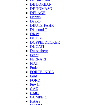
De Havilland
DE LOREAN
DE TOMASO
DELAGE
Dennis
Desoto
DEUTZ-FAHR
Diamond T
DKW
DODGE
DOPPELDECKER
DUCATI
Duesenberg
Fendt
FERRARI
FIAT
Foden
FORCE INDIA
Ford
FORD
Fowler
GAZ
GMC
GUMPERT
HAAS