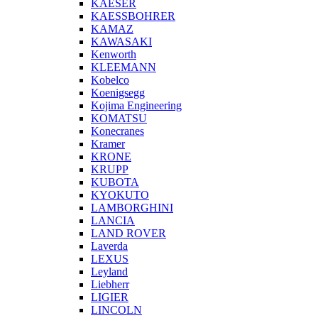
KAESER
KAESSBOHRER
KAMAZ
KAWASAKI
Kenworth
KLEEMANN
Kobelco
Koenigsegg
Kojima Engineering
KOMATSU
Konecranes
Kramer
KRONE
KRUPP
KUBOTA
KYOKUTO
LAMBORGHINI
LANCIA
LAND ROVER
Laverda
LEXUS
Leyland
Liebherr
LIGIER
LINCOLN