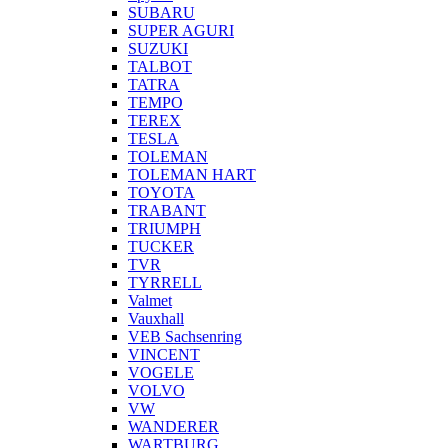
SUBARU
SUPER AGURI
SUZUKI
TALBOT
TATRA
TEMPO
TEREX
TESLA
TOLEMAN
TOLEMAN HART
TOYOTA
TRABANT
TRIUMPH
TUCKER
TVR
TYRRELL
Valmet
Vauxhall
VEB Sachsenring
VINCENT
VOGELE
VOLVO
VW
WANDERER
WARTBURG