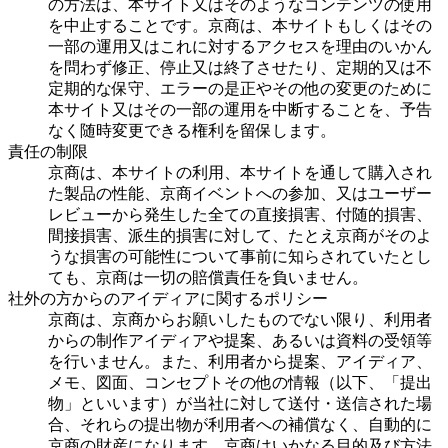
の方法は、本サイト又はそのようなコンテンツの使用
を中止することです。京商は、本サイトもしくはその
一部の運用又はこれに対するアクセスを理由のいかん
を問わず修正、停止又は終了させたり、定期的又は不
定期的な保守、エラーの是正やその他の変更のために
本サイト又はその一部の運用を中断することを、予告
なく随時変更できる権利を留保します。
責任の制限
京商は、本サイトの利用、本サイトを通して購入され
た製品の性能、京商イベントへの参加、又はユーザー
レビューから発生した全ての直接損害、付随的損害、
間接損害、派生的損害に対して、たとえ京商がそのよ
うな損害の可能性について事前に知らされていたとし
ても、京商は一切の賠償責任を負いません。
社外の方からのアイディアに関するポリシー
京商は、京商からお願いしたものでない限り、利用者
からの制作アイディアや提案、あるいは資料の受領等
を行いません。また、利用者から提案、アイディア、
メモ、図面、コンセプトその他の情報（以下、「提出
物」といいます）が当社に対して送付・送信された場
合、それらの提出物が利用者への補償なく、自動的に
京商の財産になります。京商はいかなる目的及び方法