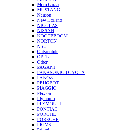
Moto Guzzi
MUSTANG
Neuson
New Holland
NICOLAS
NISSAN
NOOTEBOOM
NORTON
NSU
Oldsmobile
OPEL
Other
PAGANI
PANASONIC TOYOTA
PANOZ
PEUGEOT
PIAGGIO
Plaxton
Plymouth
PLYMOUTH
PONTIAC
PORCHE
PORSCHE
PRIMS
Prinoth