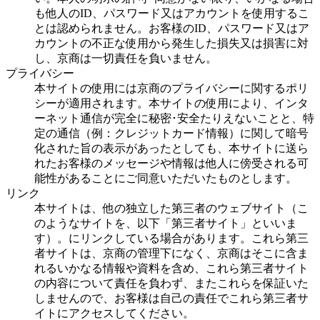
も他人のID、パスワード又はアカウントを使用するこ
とは認められません。お客様のID、パスワード又はア
カウントの不正な使用から発生した損失又は損害に対
し、京商は一切責任を負いません。
プライバシー
本サイトの使用には京商のプライバシーに関するポリ
シーが適用されます。本サイトの使用により、インタ
ーネット通信が完全に秘密･安全たりえないことと、特
定の通信（例：クレジットカード情報）に関して暗号
化された旨の表示があったとしても、本サイトに送ら
れたお客様のメッセージや情報は他人に傍受される可
能性があることにご同意いただいたものとします。
リンク
本サイトは、他の独立した第三者のウェブサイト（こ
のようなサイトを、以下「第三者サイト」といいま
す）。にリンクしている場合があります。これら第三
者サイトは、京商の管理下になく、京商はそこに含ま
れるいかなる情報や資料を含め、これら第三者サイト
の内容について責任を負わず、またこれらを保証いた
しませんので、お客様は自己の責任でこれら第三者サ
イトにアクセスしてください。