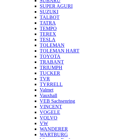
SUBARU
SUPER AGURI
SUZUKI
TALBOT
TATRA
TEMPO
TEREX
TESLA
TOLEMAN
TOLEMAN HART
TOYOTA
TRABANT
TRIUMPH
TUCKER
TVR
TYRRELL
Valmet
Vauxhall
VEB Sachsenring
VINCENT
VOGELE
VOLVO
VW
WANDERER
WARTBURG