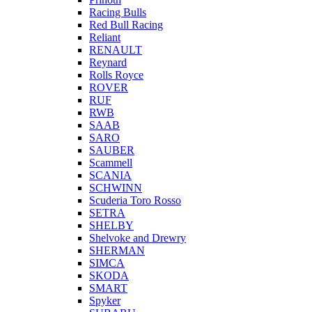
Racing Bulls
Red Bull Racing
Reliant
RENAULT
Reynard
Rolls Royce
ROVER
RUF
RWB
SAAB
SARO
SAUBER
Scammell
SCANIA
SCHWINN
Scuderia Toro Rosso
SETRA
SHELBY
Shelvoke and Drewry
SHERMAN
SIMCA
SKODA
SMART
Spyker