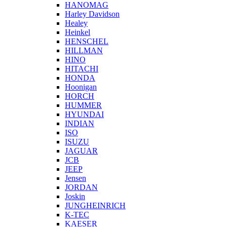
HANOMAG
Harley Davidson
Healey
Heinkel
HENSCHEL
HILLMAN
HINO
HITACHI
HONDA
Hoonigan
HORCH
HUMMER
HYUNDAI
INDIAN
ISO
ISUZU
JAGUAR
JCB
JEEP
Jensen
JORDAN
Joskin
JUNGHEINRICH
K-TEC
KAESER