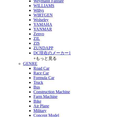
Weymann Fanfare
WILLIAMS
Willys
WIRTGEN
Wolseley
YAMAHA
YANMAR
Zenvo
ZIL
ZIS
ZUNDAPP
DC現在のメーカー1
+もっと見る
GENRE
Road Car
Race Car
Formula Car
Truck
Bus
Construction Machine
Farm Machine
Bike
Air Plane
Military
Concept Model