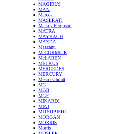
MAGIRUS
MAN
Marcos
MASERATI
Massey Ferguson
MATRA
MAYBACH
MAZDA
Mazzanti
McCORMICK
McLAREN
MELKUS
MERCEDES
MERCURY
Messerschmitt
MG
MGB
MGF
MINARDI
MINI
MITSUBISHI
MORGAN
MORRIS
Morris
MOSLER