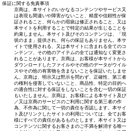
保証に関する免責事項
京商は、本サイトのいかなるコンテンツやサービス又
は表現も間違いや障害がないこと、精度や信頼性が保
証されること、何らかの瑕疵は修正されること、又は
本サイトを利用することで特定の結果が生じることを
約束しません。本サイト及びそのコンテンツは、「現
状のまま」提供され、何らの保証もありません。本サ
イトで使用される、又は本サイトに含まれる全てのコ
ンテンツ、その他のアイテムの全ては通知なく変更さ
れることがあります。京商は、お客様が本サイトから
ダウンロードしたファイルやその他のデータがウイル
スやその他の有害物を含まないことを保証いたしませ
ん。京商は、明示又は黙示を問わず、正確性、第三者
の権利を侵害していないこと、商品性、特定の目的へ
の適合性に対する保証をしないことを含む一切の保証
もいたしません。京商は、お客様による本サイト及び
／又は京商のサービスのご利用に関する第三者の作
為、不作為に関して一切の責任を否認します。本サイ
ト及びリンクしたサイトの利用については、全てお客
様にすべての責任があるものとします。本サイト又は
コンテンツに関するお客さまのご不満を解消する唯一