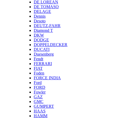
DE LOREAN
DE TOMASO
DELAGE
Dennis
Desoto
DEUTZ-FAHR
Diamond T
DKW
DODGE
DOPPELDECKER
DUCATI
Duesenberg
Fendt
FERRARI
FIAT
Foden
FORCE INDIA
Ford
FORD
Fowler
GAZ
GMC
GUMPERT
HAAS
HAMM