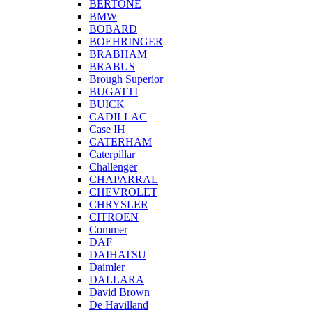
BERTONE
BMW
BOBARD
BOEHRINGER
BRABHAM
BRABUS
Brough Superior
BUGATTI
BUICK
CADILLAC
Case IH
CATERHAM
Caterpillar
Challenger
CHAPARRAL
CHEVROLET
CHRYSLER
CITROEN
Commer
DAF
DAIHATSU
Daimler
DALLARA
David Brown
De Havilland