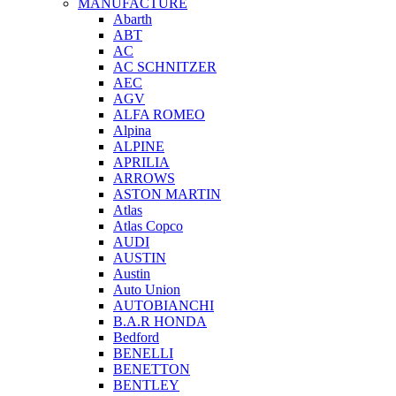
MANUFACTURE
Abarth
ABT
AC
AC SCHNITZER
AEC
AGV
ALFA ROMEO
Alpina
ALPINE
APRILIA
ARROWS
ASTON MARTIN
Atlas
Atlas Copco
AUDI
AUSTIN
Austin
Auto Union
AUTOBIANCHI
B.A.R HONDA
Bedford
BENELLI
BENETTON
BENTLEY