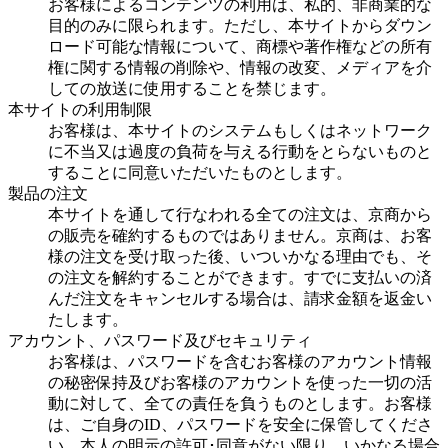
お客様によるコンテンツの利用は、私的、非商業的な
目的のみに限られます。ただし、本サイトからダウン
ロード可能な情報について、商標や著作権などの所有
権に関する情報の削除や、情報の改変、メディアを介
しての放送に使用することを禁じます。
本サイトの利用制限
お客様は、本サイトのシステムもしくはネットワーク
に不当又は過度の負荷を与える行動をとらないものと
することに同意いただいたものとします。
製品の注文
本サイトを通して行なわれる全ての注文は、京商から
の販売を確約するものではありません。京商は、お客
様の注文を受け取った後、いついかなる理由でも、そ
の注文を解約することができます。すでに支払いの済
んだ注文をキャンセルする場合は、請求金額を返金い
たします。
アカウント、パスワード及びセキュリティ
お客様は、パスワードを含むお客様のアカウント情報
の秘密保持及びお客様のアカウントを使った一切の活
動に対して、全ての責任を負うものとします。お客様
は、ご自身のID、パスワードを安全に保管してくださ
い。本人の明示の許可･同意がない限り、いかなる場合