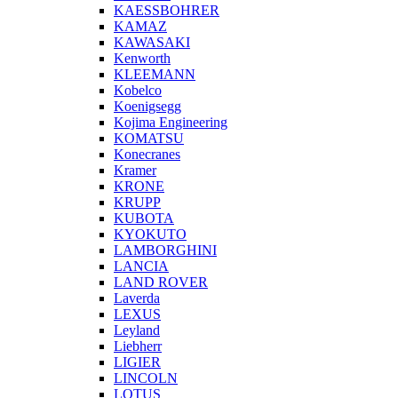
KAESSBOHRER
KAMAZ
KAWASAKI
Kenworth
KLEEMANN
Kobelco
Koenigsegg
Kojima Engineering
KOMATSU
Konecranes
Kramer
KRONE
KRUPP
KUBOTA
KYOKUTO
LAMBORGHINI
LANCIA
LAND ROVER
Laverda
LEXUS
Leyland
Liebherr
LIGIER
LINCOLN
LOTUS