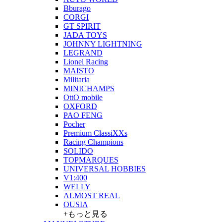
Bburago
CORGI
GT SPIRIT
JADA TOYS
JOHNNY LIGHTNING
LEGRAND
Lionel Racing
MAISTO
Militaria
MINICHAMPS
OttO mobile
OXFORD
PAO FENG
Pocher
Premium ClassiXXs
Racing Champions
SOLIDO
TOPMARQUES
UNIVERSAL HOBBIES
V1:400
WELLY
ALMOST REAL
OUSIA
+もっと見る