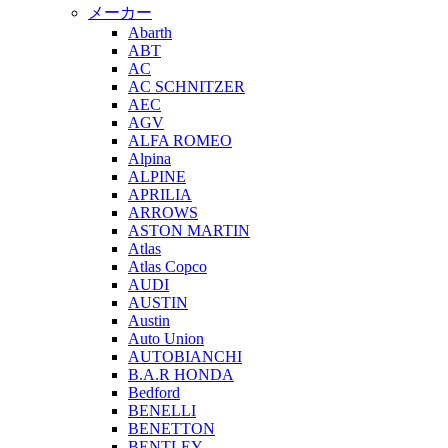
メーカー
Abarth
ABT
AC
AC SCHNITZER
AEC
AGV
ALFA ROMEO
Alpina
ALPINE
APRILIA
ARROWS
ASTON MARTIN
Atlas
Atlas Copco
AUDI
AUSTIN
Austin
Auto Union
AUTOBIANCHI
B.A.R HONDA
Bedford
BENELLI
BENETTON
BENTLEY