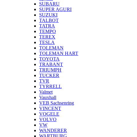
SUBARU
SUPER AGURI
SUZUKI
TALBOT
TATRA
TEMPO
TEREX
TESLA
TOLEMAN
TOLEMAN HART
TOYOTA
TRABANT
TRIUMPH
TUCKER
TVR
TYRRELL
Valmet
Vauxhall
VEB Sachsenring
VINCENT
VOGELE
VOLVO
VW
WANDERER
WARTBURG