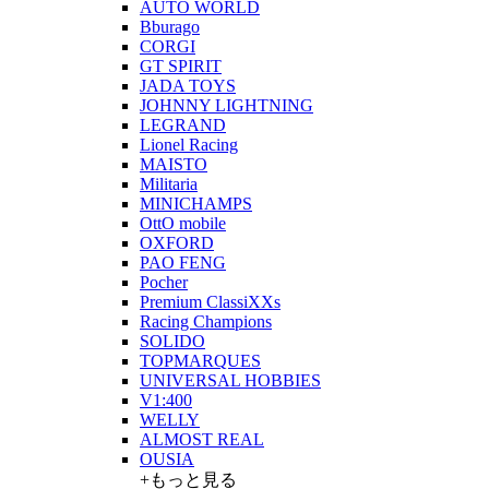
AUTO WORLD
Bburago
CORGI
GT SPIRIT
JADA TOYS
JOHNNY LIGHTNING
LEGRAND
Lionel Racing
MAISTO
Militaria
MINICHAMPS
OttO mobile
OXFORD
PAO FENG
Pocher
Premium ClassiXXs
Racing Champions
SOLIDO
TOPMARQUES
UNIVERSAL HOBBIES
V1:400
WELLY
ALMOST REAL
OUSIA
+もっと見る