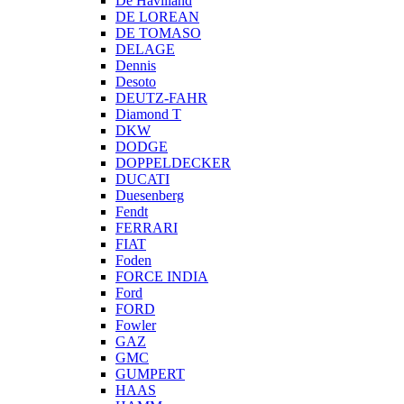
De Havilland
DE LOREAN
DE TOMASO
DELAGE
Dennis
Desoto
DEUTZ-FAHR
Diamond T
DKW
DODGE
DOPPELDECKER
DUCATI
Duesenberg
Fendt
FERRARI
FIAT
Foden
FORCE INDIA
Ford
FORD
Fowler
GAZ
GMC
GUMPERT
HAAS