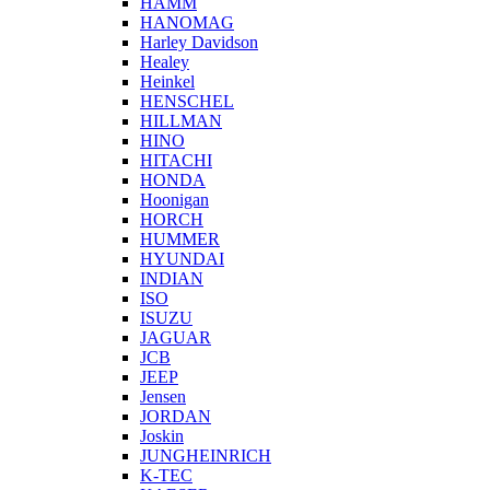
HAMM
HANOMAG
Harley Davidson
Healey
Heinkel
HENSCHEL
HILLMAN
HINO
HITACHI
HONDA
Hoonigan
HORCH
HUMMER
HYUNDAI
INDIAN
ISO
ISUZU
JAGUAR
JCB
JEEP
Jensen
JORDAN
Joskin
JUNGHEINRICH
K-TEC