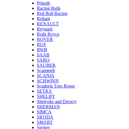
Prinoth
Racing Bulls
Red Bull Racing
Reliant
RENAULT
Reynard
Rolls Royce
ROVER
RUF
RWB
SAAB
SARO
SAUBER
Scammell
SCANIA
SCHWINN
Scuderia Toro Rosso
SETRA
SHELBY
Shelvoke and Drewry
SHERMAN
SIMCA
SKODA
SMART
Spyker