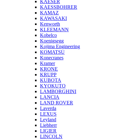
KAESER
KAESSBOHRER
KAMAZ
KAWASAKI
Kenworth
KLEEMANN
Kobelco
Koenigsegg
Kojima Engineering
KOMATSU
Konecranes
Kramer
KRONE
KRUPP
KUBOTA
KYOKUTO
LAMBORGHINI
LANCIA
LAND ROVER
Laverda
LEXUS
Leyland
Liebherr
LIGIER
LINCOLN