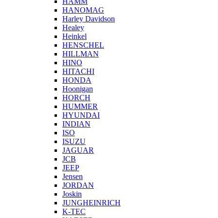
HAMM
HANOMAG
Harley Davidson
Healey
Heinkel
HENSCHEL
HILLMAN
HINO
HITACHI
HONDA
Hoonigan
HORCH
HUMMER
HYUNDAI
INDIAN
ISO
ISUZU
JAGUAR
JCB
JEEP
Jensen
JORDAN
Joskin
JUNGHEINRICH
K-TEC