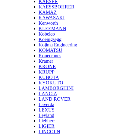
KAESER
KAESSBOHRER
KAMAZ
KAWASAKI
Kenworth
KLEEMANN
Kobelco
Koenigsegg
Kojima Engineering
KOMATSU
Konecranes
Kramer
KRONE
KRUPP
KUBOTA
KYOKUTO
LAMBORGHINI
LANCIA
LAND ROVER
Laverda
LEXUS
Leyland
Liebherr
LIGIER
LINCOLN