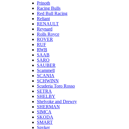
Prinoth
Racing Bulls
Red Bull Racing
Reliant
RENAULT
Reynard
Rolls Royce
ROVER
RUF
RWB
SAAB
SARO
SAUBER
Scammell
SCANIA
SCHWINN
Scuderia Toro Rosso
SETRA
SHELBY
Shelvoke and Drewry
SHERMAN
SIMCA
SKODA
SMART
Spyker