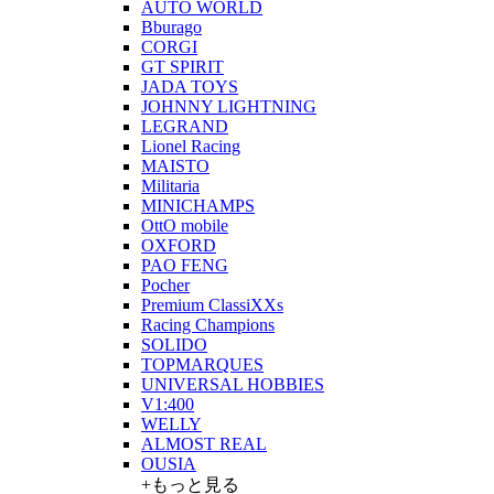
AUTO WORLD
Bburago
CORGI
GT SPIRIT
JADA TOYS
JOHNNY LIGHTNING
LEGRAND
Lionel Racing
MAISTO
Militaria
MINICHAMPS
OttO mobile
OXFORD
PAO FENG
Pocher
Premium ClassiXXs
Racing Champions
SOLIDO
TOPMARQUES
UNIVERSAL HOBBIES
V1:400
WELLY
ALMOST REAL
OUSIA
+もっと見る