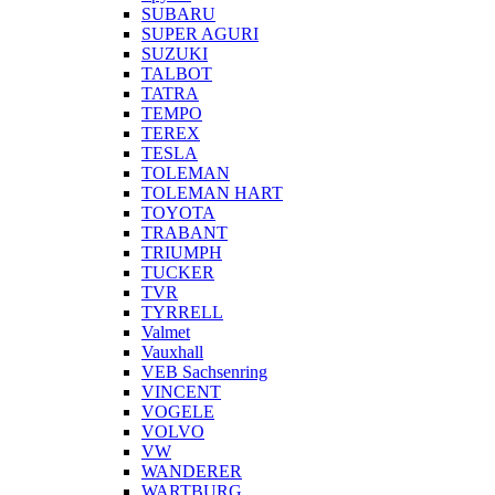
SUBARU
SUPER AGURI
SUZUKI
TALBOT
TATRA
TEMPO
TEREX
TESLA
TOLEMAN
TOLEMAN HART
TOYOTA
TRABANT
TRIUMPH
TUCKER
TVR
TYRRELL
Valmet
Vauxhall
VEB Sachsenring
VINCENT
VOGELE
VOLVO
VW
WANDERER
WARTBURG