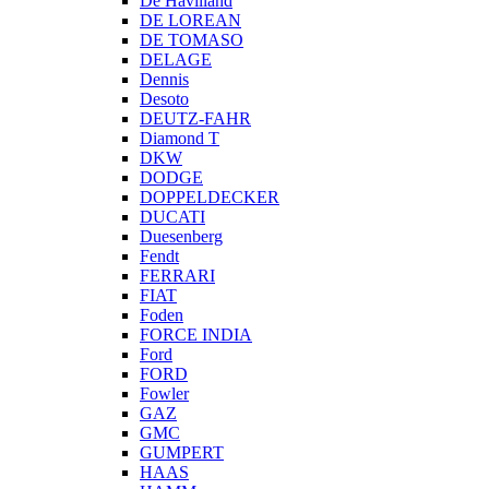
De Havilland
DE LOREAN
DE TOMASO
DELAGE
Dennis
Desoto
DEUTZ-FAHR
Diamond T
DKW
DODGE
DOPPELDECKER
DUCATI
Duesenberg
Fendt
FERRARI
FIAT
Foden
FORCE INDIA
Ford
FORD
Fowler
GAZ
GMC
GUMPERT
HAAS