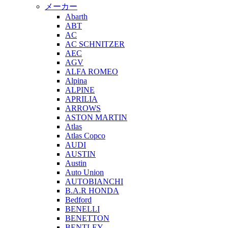
メーカー
Abarth
ABT
AC
AC SCHNITZER
AEC
AGV
ALFA ROMEO
Alpina
ALPINE
APRILIA
ARROWS
ASTON MARTIN
Atlas
Atlas Copco
AUDI
AUSTIN
Austin
Auto Union
AUTOBIANCHI
B.A.R HONDA
Bedford
BENELLI
BENETTON
BENTLEY