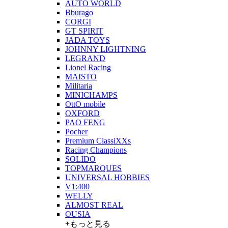
AUTO WORLD
Bburago
CORGI
GT SPIRIT
JADA TOYS
JOHNNY LIGHTNING
LEGRAND
Lionel Racing
MAISTO
Militaria
MINICHAMPS
OttO mobile
OXFORD
PAO FENG
Pocher
Premium ClassiXXs
Racing Champions
SOLIDO
TOPMARQUES
UNIVERSAL HOBBIES
V1:400
WELLY
ALMOST REAL
OUSIA
+もっと見る