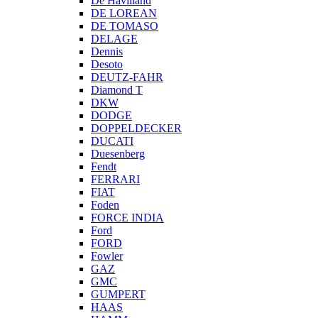
De Havilland
DE LOREAN
DE TOMASO
DELAGE
Dennis
Desoto
DEUTZ-FAHR
Diamond T
DKW
DODGE
DOPPELDECKER
DUCATI
Duesenberg
Fendt
FERRARI
FIAT
Foden
FORCE INDIA
Ford
FORD
Fowler
GAZ
GMC
GUMPERT
HAAS