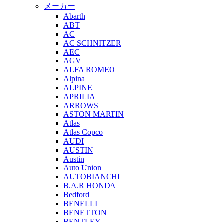
メーカー
Abarth
ABT
AC
AC SCHNITZER
AEC
AGV
ALFA ROMEO
Alpina
ALPINE
APRILIA
ARROWS
ASTON MARTIN
Atlas
Atlas Copco
AUDI
AUSTIN
Austin
Auto Union
AUTOBIANCHI
B.A.R HONDA
Bedford
BENELLI
BENETTON
BENTLEY