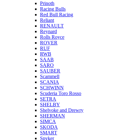
Prinoth
Racing Bulls
Red Bull Racing
Reliant
RENAULT
Reynard
Rolls Royce
ROVER
RUF
RWB
SAAB
SARO
SAUBER
Scammell
SCANIA
SCHWINN
Scuderia Toro Rosso
SETRA
SHELBY
Shelvoke and Drewry
SHERMAN
SIMCA
SKODA
SMART
Spyker