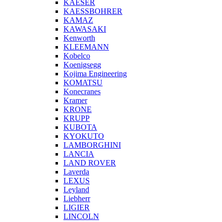
KAESER
KAESSBOHRER
KAMAZ
KAWASAKI
Kenworth
KLEEMANN
Kobelco
Koenigsegg
Kojima Engineering
KOMATSU
Konecranes
Kramer
KRONE
KRUPP
KUBOTA
KYOKUTO
LAMBORGHINI
LANCIA
LAND ROVER
Laverda
LEXUS
Leyland
Liebherr
LIGIER
LINCOLN