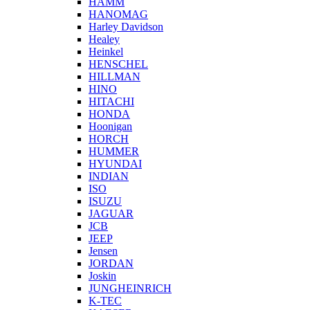
HAMM
HANOMAG
Harley Davidson
Healey
Heinkel
HENSCHEL
HILLMAN
HINO
HITACHI
HONDA
Hoonigan
HORCH
HUMMER
HYUNDAI
INDIAN
ISO
ISUZU
JAGUAR
JCB
JEEP
Jensen
JORDAN
Joskin
JUNGHEINRICH
K-TEC