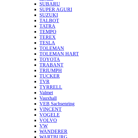
SUBARU
SUPER AGURI
SUZUKI
TALBOT
TATRA
TEMPO
TEREX
TESLA
TOLEMAN
TOLEMAN HART
TOYOTA
TRABANT
TRIUMPH
TUCKER
TVR
TYRRELL
Valmet
Vauxhall
VEB Sachsenring
VINCENT
VOGELE
VOLVO
VW
WANDERER
WARTBURG