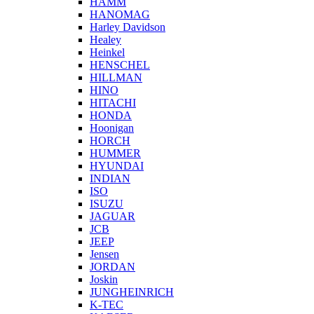
HAMM
HANOMAG
Harley Davidson
Healey
Heinkel
HENSCHEL
HILLMAN
HINO
HITACHI
HONDA
Hoonigan
HORCH
HUMMER
HYUNDAI
INDIAN
ISO
ISUZU
JAGUAR
JCB
JEEP
Jensen
JORDAN
Joskin
JUNGHEINRICH
K-TEC