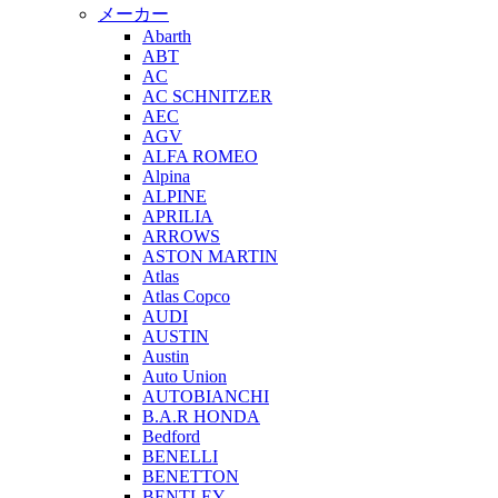
メーカー
Abarth
ABT
AC
AC SCHNITZER
AEC
AGV
ALFA ROMEO
Alpina
ALPINE
APRILIA
ARROWS
ASTON MARTIN
Atlas
Atlas Copco
AUDI
AUSTIN
Austin
Auto Union
AUTOBIANCHI
B.A.R HONDA
Bedford
BENELLI
BENETTON
BENTLEY