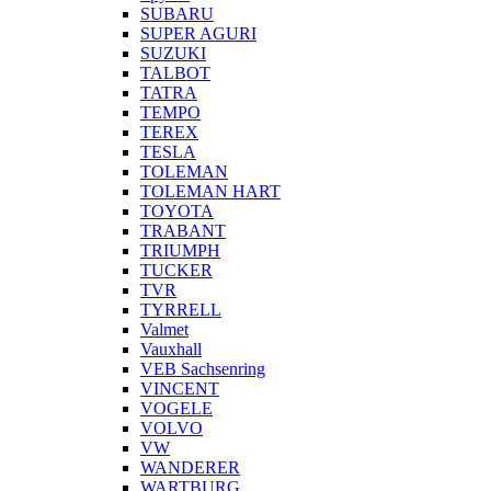
SUBARU
SUPER AGURI
SUZUKI
TALBOT
TATRA
TEMPO
TEREX
TESLA
TOLEMAN
TOLEMAN HART
TOYOTA
TRABANT
TRIUMPH
TUCKER
TVR
TYRRELL
Valmet
Vauxhall
VEB Sachsenring
VINCENT
VOGELE
VOLVO
VW
WANDERER
WARTBURG