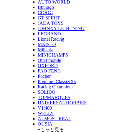
AUTO WORLD
Bburago
CORGI
GT SPIRIT
JADA TOYS
JOHNNY LIGHTNING
LEGRAND
Lionel Racing
MAISTO
Militaria
MINICHAMPS
OttO mobile
OXFORD
PAO FENG
Pocher
Premium ClassiXXs
Racing Champions
SOLIDO
TOPMARQUES
UNIVERSAL HOBBIES
V1:400
WELLY
ALMOST REAL
OUSIA
+もっと見る