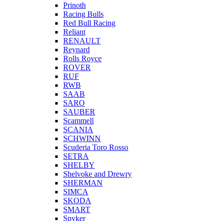
Prinoth
Racing Bulls
Red Bull Racing
Reliant
RENAULT
Reynard
Rolls Royce
ROVER
RUF
RWB
SAAB
SARO
SAUBER
Scammell
SCANIA
SCHWINN
Scuderia Toro Rosso
SETRA
SHELBY
Shelvoke and Drewry
SHERMAN
SIMCA
SKODA
SMART
Spyker