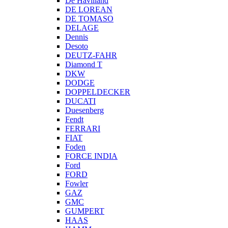
De Havilland
DE LOREAN
DE TOMASO
DELAGE
Dennis
Desoto
DEUTZ-FAHR
Diamond T
DKW
DODGE
DOPPELDECKER
DUCATI
Duesenberg
Fendt
FERRARI
FIAT
Foden
FORCE INDIA
Ford
FORD
Fowler
GAZ
GMC
GUMPERT
HAAS