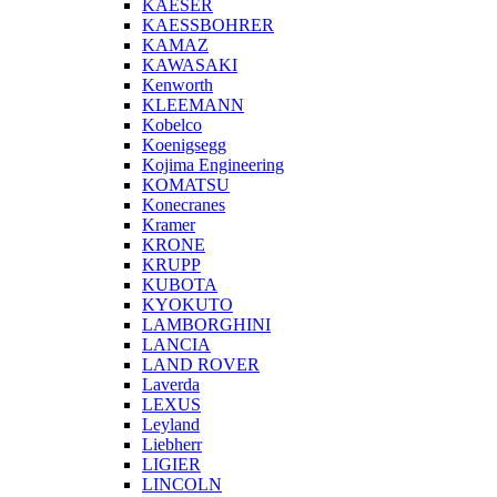
KAESER
KAESSBOHRER
KAMAZ
KAWASAKI
Kenworth
KLEEMANN
Kobelco
Koenigsegg
Kojima Engineering
KOMATSU
Konecranes
Kramer
KRONE
KRUPP
KUBOTA
KYOKUTO
LAMBORGHINI
LANCIA
LAND ROVER
Laverda
LEXUS
Leyland
Liebherr
LIGIER
LINCOLN