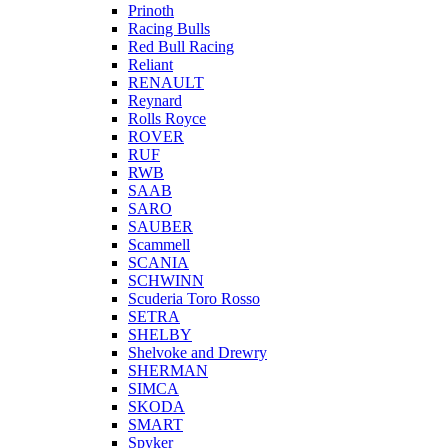
Prinoth
Racing Bulls
Red Bull Racing
Reliant
RENAULT
Reynard
Rolls Royce
ROVER
RUF
RWB
SAAB
SARO
SAUBER
Scammell
SCANIA
SCHWINN
Scuderia Toro Rosso
SETRA
SHELBY
Shelvoke and Drewry
SHERMAN
SIMCA
SKODA
SMART
Spyker