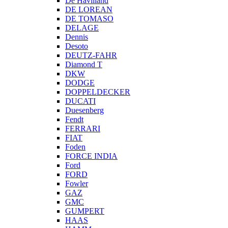
De Havilland
DE LOREAN
DE TOMASO
DELAGE
Dennis
Desoto
DEUTZ-FAHR
Diamond T
DKW
DODGE
DOPPELDECKER
DUCATI
Duesenberg
Fendt
FERRARI
FIAT
Foden
FORCE INDIA
Ford
FORD
Fowler
GAZ
GMC
GUMPERT
HAAS