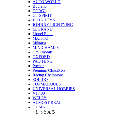
AUTO WORLD
Bburago
CORGI
GT SPIRIT
JADA TOYS
JOHNNY LIGHTNING
LEGRAND
Lionel Racing
MAISTO
Militaria
MINICHAMPS
OttO mobile
OXFORD
PAO FENG
Pocher
Premium ClassiXXs
Racing Champions
SOLIDO
TOPMARQUES
UNIVERSAL HOBBIES
V1:400
WELLY
ALMOST REAL
OUSIA
+もっと見る