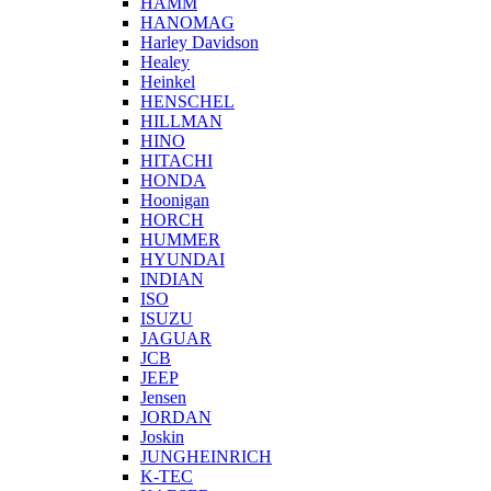
HAMM
HANOMAG
Harley Davidson
Healey
Heinkel
HENSCHEL
HILLMAN
HINO
HITACHI
HONDA
Hoonigan
HORCH
HUMMER
HYUNDAI
INDIAN
ISO
ISUZU
JAGUAR
JCB
JEEP
Jensen
JORDAN
Joskin
JUNGHEINRICH
K-TEC