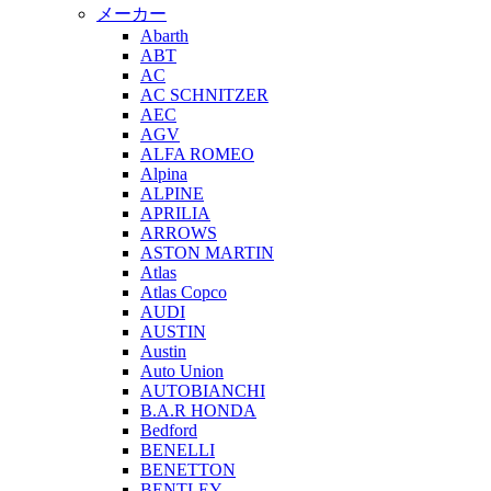
メーカー
Abarth
ABT
AC
AC SCHNITZER
AEC
AGV
ALFA ROMEO
Alpina
ALPINE
APRILIA
ARROWS
ASTON MARTIN
Atlas
Atlas Copco
AUDI
AUSTIN
Austin
Auto Union
AUTOBIANCHI
B.A.R HONDA
Bedford
BENELLI
BENETTON
BENTLEY