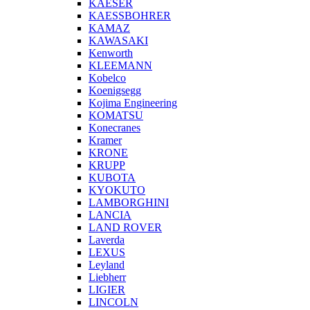
KAESER
KAESSBOHRER
KAMAZ
KAWASAKI
Kenworth
KLEEMANN
Kobelco
Koenigsegg
Kojima Engineering
KOMATSU
Konecranes
Kramer
KRONE
KRUPP
KUBOTA
KYOKUTO
LAMBORGHINI
LANCIA
LAND ROVER
Laverda
LEXUS
Leyland
Liebherr
LIGIER
LINCOLN