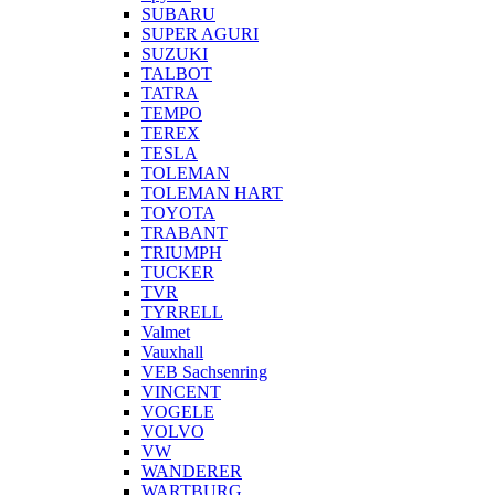
SUBARU
SUPER AGURI
SUZUKI
TALBOT
TATRA
TEMPO
TEREX
TESLA
TOLEMAN
TOLEMAN HART
TOYOTA
TRABANT
TRIUMPH
TUCKER
TVR
TYRRELL
Valmet
Vauxhall
VEB Sachsenring
VINCENT
VOGELE
VOLVO
VW
WANDERER
WARTBURG