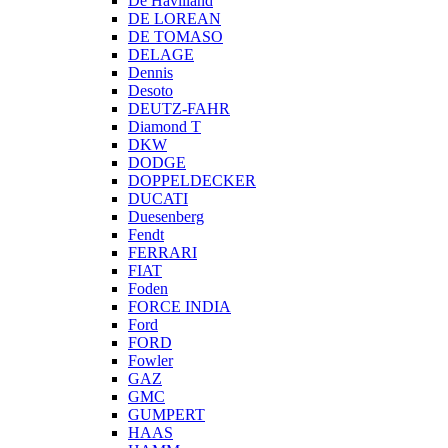
De Havilland
DE LOREAN
DE TOMASO
DELAGE
Dennis
Desoto
DEUTZ-FAHR
Diamond T
DKW
DODGE
DOPPELDECKER
DUCATI
Duesenberg
Fendt
FERRARI
FIAT
Foden
FORCE INDIA
Ford
FORD
Fowler
GAZ
GMC
GUMPERT
HAAS