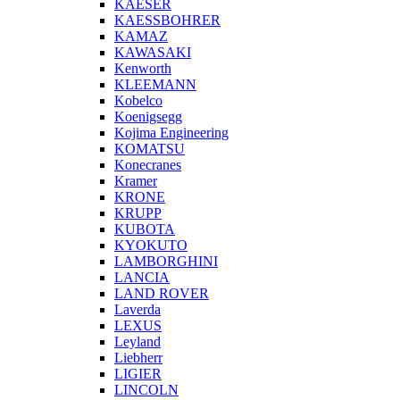
KAESER
KAESSBOHRER
KAMAZ
KAWASAKI
Kenworth
KLEEMANN
Kobelco
Koenigsegg
Kojima Engineering
KOMATSU
Konecranes
Kramer
KRONE
KRUPP
KUBOTA
KYOKUTO
LAMBORGHINI
LANCIA
LAND ROVER
Laverda
LEXUS
Leyland
Liebherr
LIGIER
LINCOLN