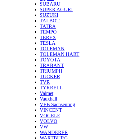
SUBARU
SUPER AGURI
SUZUKI
TALBOT
TATRA
TEMPO
TEREX
TESLA
TOLEMAN
TOLEMAN HART
TOYOTA
TRABANT
TRIUMPH
TUCKER
TVR
TYRRELL
Valmet
Vauxhall
VEB Sachsenring
VINCENT
VOGELE
VOLVO
VW
WANDERER
WARTBURG