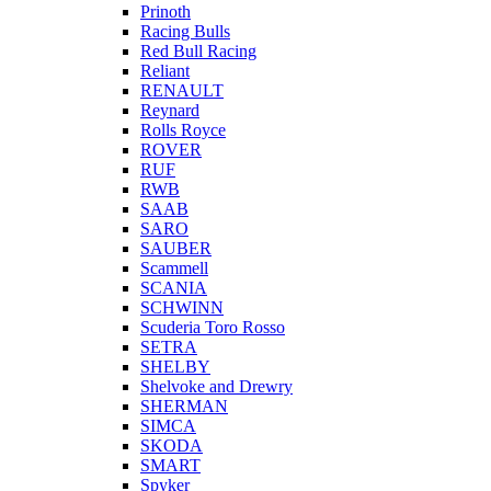
Prinoth
Racing Bulls
Red Bull Racing
Reliant
RENAULT
Reynard
Rolls Royce
ROVER
RUF
RWB
SAAB
SARO
SAUBER
Scammell
SCANIA
SCHWINN
Scuderia Toro Rosso
SETRA
SHELBY
Shelvoke and Drewry
SHERMAN
SIMCA
SKODA
SMART
Spyker