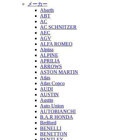
メーカー
Abarth
ABT
AC
AC SCHNITZER
AEC
AGV
ALFA ROMEO
Alpina
ALPINE
APRILIA
ARROWS
ASTON MARTIN
Atlas
Atlas Copco
AUDI
AUSTIN
Austin
Auto Union
AUTOBIANCHI
B.A.R HONDA
Bedford
BENELLI
BENETTON
BENTLEY