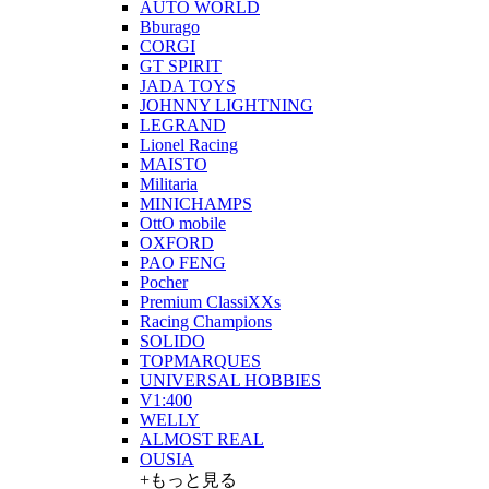
AUTO WORLD
Bburago
CORGI
GT SPIRIT
JADA TOYS
JOHNNY LIGHTNING
LEGRAND
Lionel Racing
MAISTO
Militaria
MINICHAMPS
OttO mobile
OXFORD
PAO FENG
Pocher
Premium ClassiXXs
Racing Champions
SOLIDO
TOPMARQUES
UNIVERSAL HOBBIES
V1:400
WELLY
ALMOST REAL
OUSIA
+もっと見る