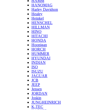
HAMM
HANOMAG
Harley Davidson
Healey
Heinkel
HENSCHEL
HILLMAN
HINO
HITACHI
HONDA
Hoonigan
HORCH
HUMMER
HYUNDAI
INDIAN
ISO
ISUZU
JAGUAR
JCB
JEEP
Jensen
JORDAN
Joskin
JUNGHEINRICH
K-TEC