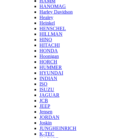
HAMM
HANOMAG
Harley Davidson
Healey
Heinkel
HENSCHEL
HILLMAN
HINO
HITACHI
HONDA
Hoonigan
HORCH
HUMMER
HYUNDAI
INDIAN
ISO
ISUZU
JAGUAR
JCB
JEEP
Jensen
JORDAN
Joskin
JUNGHEINRICH
K-TEC