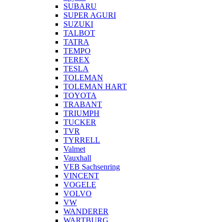
SUBARU
SUPER AGURI
SUZUKI
TALBOT
TATRA
TEMPO
TEREX
TESLA
TOLEMAN
TOLEMAN HART
TOYOTA
TRABANT
TRIUMPH
TUCKER
TVR
TYRRELL
Valmet
Vauxhall
VEB Sachsenring
VINCENT
VOGELE
VOLVO
VW
WANDERER
WARTBURG