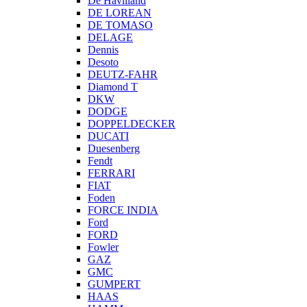
De Havilland
DE LOREAN
DE TOMASO
DELAGE
Dennis
Desoto
DEUTZ-FAHR
Diamond T
DKW
DODGE
DOPPELDECKER
DUCATI
Duesenberg
Fendt
FERRARI
FIAT
Foden
FORCE INDIA
Ford
FORD
Fowler
GAZ
GMC
GUMPERT
HAAS