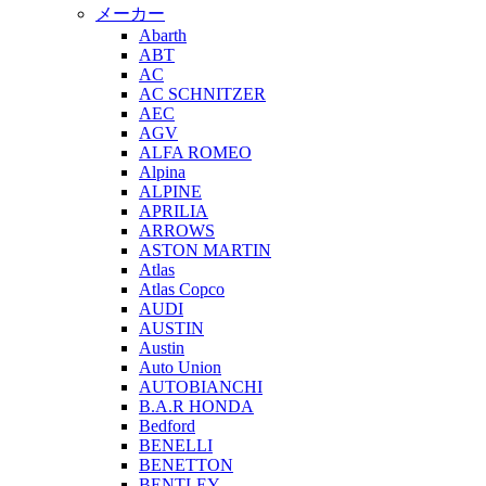
メーカー
Abarth
ABT
AC
AC SCHNITZER
AEC
AGV
ALFA ROMEO
Alpina
ALPINE
APRILIA
ARROWS
ASTON MARTIN
Atlas
Atlas Copco
AUDI
AUSTIN
Austin
Auto Union
AUTOBIANCHI
B.A.R HONDA
Bedford
BENELLI
BENETTON
BENTLEY