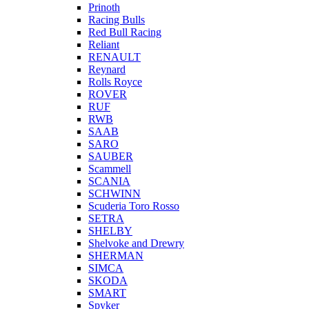
Prinoth
Racing Bulls
Red Bull Racing
Reliant
RENAULT
Reynard
Rolls Royce
ROVER
RUF
RWB
SAAB
SARO
SAUBER
Scammell
SCANIA
SCHWINN
Scuderia Toro Rosso
SETRA
SHELBY
Shelvoke and Drewry
SHERMAN
SIMCA
SKODA
SMART
Spyker