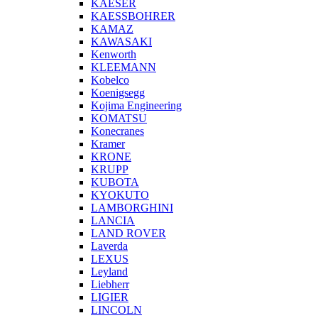
KAESER
KAESSBOHRER
KAMAZ
KAWASAKI
Kenworth
KLEEMANN
Kobelco
Koenigsegg
Kojima Engineering
KOMATSU
Konecranes
Kramer
KRONE
KRUPP
KUBOTA
KYOKUTO
LAMBORGHINI
LANCIA
LAND ROVER
Laverda
LEXUS
Leyland
Liebherr
LIGIER
LINCOLN