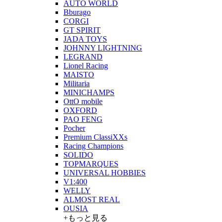
AUTO WORLD
Bburago
CORGI
GT SPIRIT
JADA TOYS
JOHNNY LIGHTNING
LEGRAND
Lionel Racing
MAISTO
Militaria
MINICHAMPS
OttO mobile
OXFORD
PAO FENG
Pocher
Premium ClassiXXs
Racing Champions
SOLIDO
TOPMARQUES
UNIVERSAL HOBBIES
V1:400
WELLY
ALMOST REAL
OUSIA
+もっと見る