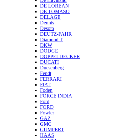
De Havilland
DE LOREAN
DE TOMASO
DELAGE
Dennis
Desoto
DEUTZ-FAHR
Diamond T
DKW
DODGE
DOPPELDECKER
DUCATI
Duesenberg
Fendt
FERRARI
FIAT
Foden
FORCE INDIA
Ford
FORD
Fowler
GAZ
GMC
GUMPERT
HAAS