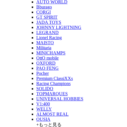
AUTO WORLD
Bburago
CORGI
GT SPIRIT
JADA TOYS
JOHNNY LIGHTNING
LEGRAND
Lionel Racing
MAISTO
Militaria
MINICHAMPS
OttO mobile
OXFORD
PAO FENG
Pocher
Premium ClassiXXs
Racing Champions
SOLIDO
TOPMARQUES
UNIVERSAL HOBBIES
V1:400
WELLY
ALMOST REAL
OUSIA
+もっと見る