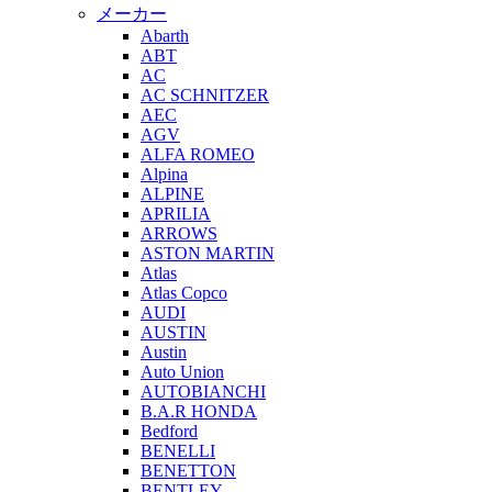
メーカー
Abarth
ABT
AC
AC SCHNITZER
AEC
AGV
ALFA ROMEO
Alpina
ALPINE
APRILIA
ARROWS
ASTON MARTIN
Atlas
Atlas Copco
AUDI
AUSTIN
Austin
Auto Union
AUTOBIANCHI
B.A.R HONDA
Bedford
BENELLI
BENETTON
BENTLEY