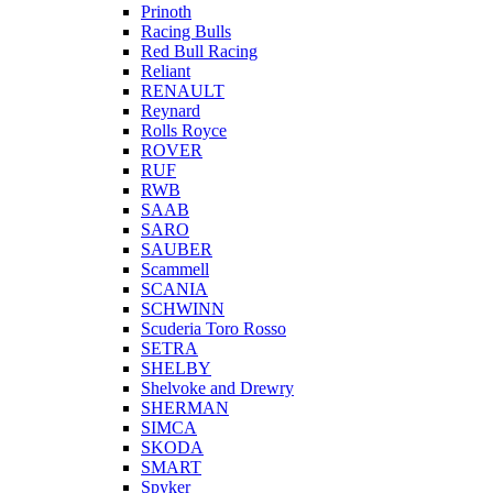
Prinoth
Racing Bulls
Red Bull Racing
Reliant
RENAULT
Reynard
Rolls Royce
ROVER
RUF
RWB
SAAB
SARO
SAUBER
Scammell
SCANIA
SCHWINN
Scuderia Toro Rosso
SETRA
SHELBY
Shelvoke and Drewry
SHERMAN
SIMCA
SKODA
SMART
Spyker