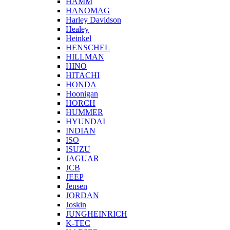
HAMM
HANOMAG
Harley Davidson
Healey
Heinkel
HENSCHEL
HILLMAN
HINO
HITACHI
HONDA
Hoonigan
HORCH
HUMMER
HYUNDAI
INDIAN
ISO
ISUZU
JAGUAR
JCB
JEEP
Jensen
JORDAN
Joskin
JUNGHEINRICH
K-TEC