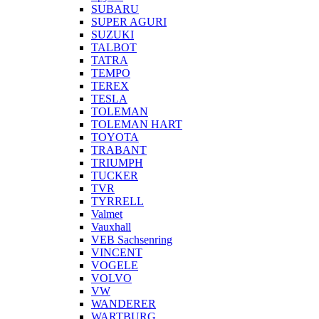
SUBARU
SUPER AGURI
SUZUKI
TALBOT
TATRA
TEMPO
TEREX
TESLA
TOLEMAN
TOLEMAN HART
TOYOTA
TRABANT
TRIUMPH
TUCKER
TVR
TYRRELL
Valmet
Vauxhall
VEB Sachsenring
VINCENT
VOGELE
VOLVO
VW
WANDERER
WARTBURG