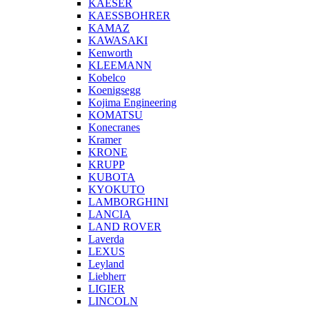
KAESER
KAESSBOHRER
KAMAZ
KAWASAKI
Kenworth
KLEEMANN
Kobelco
Koenigsegg
Kojima Engineering
KOMATSU
Konecranes
Kramer
KRONE
KRUPP
KUBOTA
KYOKUTO
LAMBORGHINI
LANCIA
LAND ROVER
Laverda
LEXUS
Leyland
Liebherr
LIGIER
LINCOLN