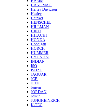
HAMM
HANOMAG
Harley Davidson
Healey
Heinkel
HENSCHEL
HILLMAN
HINO
HITACHI
HONDA
Hoonigan
HORCH
HUMMER
HYUNDAI
INDIAN
ISO
ISUZU
JAGUAR
JCB
JEEP
Jensen
JORDAN
Joskin
JUNGHEINRICH
K-TEC