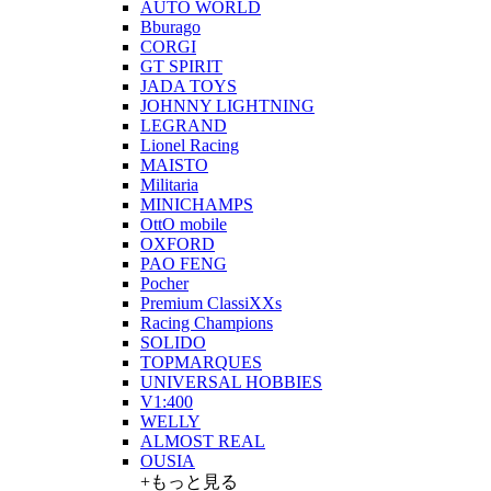
AUTO WORLD
Bburago
CORGI
GT SPIRIT
JADA TOYS
JOHNNY LIGHTNING
LEGRAND
Lionel Racing
MAISTO
Militaria
MINICHAMPS
OttO mobile
OXFORD
PAO FENG
Pocher
Premium ClassiXXs
Racing Champions
SOLIDO
TOPMARQUES
UNIVERSAL HOBBIES
V1:400
WELLY
ALMOST REAL
OUSIA
+もっと見る