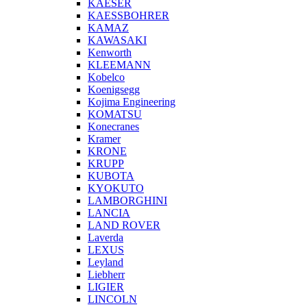
KAESER
KAESSBOHRER
KAMAZ
KAWASAKI
Kenworth
KLEEMANN
Kobelco
Koenigsegg
Kojima Engineering
KOMATSU
Konecranes
Kramer
KRONE
KRUPP
KUBOTA
KYOKUTO
LAMBORGHINI
LANCIA
LAND ROVER
Laverda
LEXUS
Leyland
Liebherr
LIGIER
LINCOLN