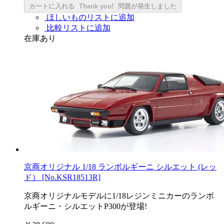
カートに入れる
Thank you!
問題が発生しました
ほしいものリストに追加
比較リストに追加
在庫あり
京商オリジナル 1/18 ランボルギーニ シルエット (レッ
ド） [No.KSR18513R]
京商オリジナルモデルに1/18レジンミニカーのランボ
ルギーニ・シルエットP300が登場!