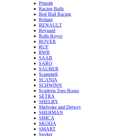
Prinoth
Racing Bulls
Red Bull Racing
Reliant
RENAULT
Reynard
Rolls Royce
ROVER
RUF
RWB
SAAB
SARO
SAUBER
Scammell
SCANIA
SCHWINN
Scuderia Toro Rosso
SETRA
SHELBY
Shelvoke and Drewry
SHERMAN
SIMCA
SKODA
SMART
Spyker