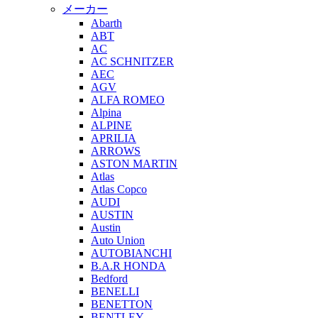
メーカー
Abarth
ABT
AC
AC SCHNITZER
AEC
AGV
ALFA ROMEO
Alpina
ALPINE
APRILIA
ARROWS
ASTON MARTIN
Atlas
Atlas Copco
AUDI
AUSTIN
Austin
Auto Union
AUTOBIANCHI
B.A.R HONDA
Bedford
BENELLI
BENETTON
BENTLEY