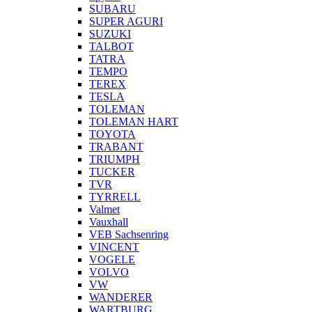
SUBARU
SUPER AGURI
SUZUKI
TALBOT
TATRA
TEMPO
TEREX
TESLA
TOLEMAN
TOLEMAN HART
TOYOTA
TRABANT
TRIUMPH
TUCKER
TVR
TYRRELL
Valmet
Vauxhall
VEB Sachsenring
VINCENT
VOGELE
VOLVO
VW
WANDERER
WARTBURG