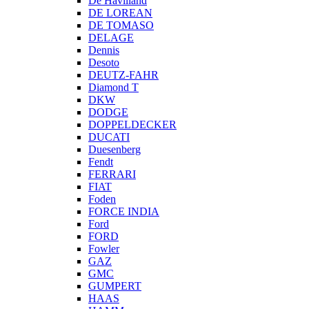
De Havilland
DE LOREAN
DE TOMASO
DELAGE
Dennis
Desoto
DEUTZ-FAHR
Diamond T
DKW
DODGE
DOPPELDECKER
DUCATI
Duesenberg
Fendt
FERRARI
FIAT
Foden
FORCE INDIA
Ford
FORD
Fowler
GAZ
GMC
GUMPERT
HAAS