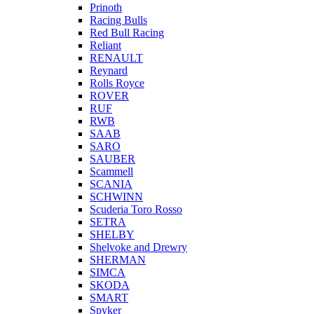
Prinoth
Racing Bulls
Red Bull Racing
Reliant
RENAULT
Reynard
Rolls Royce
ROVER
RUF
RWB
SAAB
SARO
SAUBER
Scammell
SCANIA
SCHWINN
Scuderia Toro Rosso
SETRA
SHELBY
Shelvoke and Drewry
SHERMAN
SIMCA
SKODA
SMART
Spyker