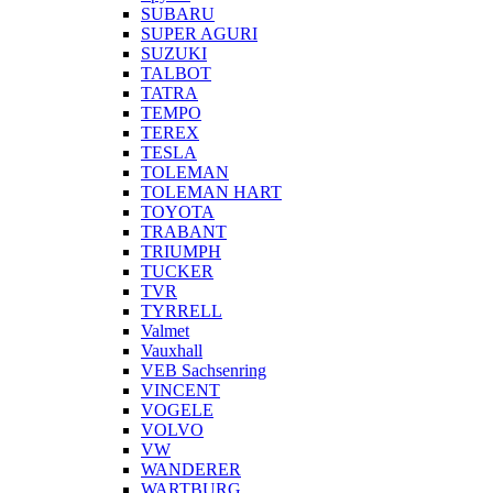
SUBARU
SUPER AGURI
SUZUKI
TALBOT
TATRA
TEMPO
TEREX
TESLA
TOLEMAN
TOLEMAN HART
TOYOTA
TRABANT
TRIUMPH
TUCKER
TVR
TYRRELL
Valmet
Vauxhall
VEB Sachsenring
VINCENT
VOGELE
VOLVO
VW
WANDERER
WARTBURG