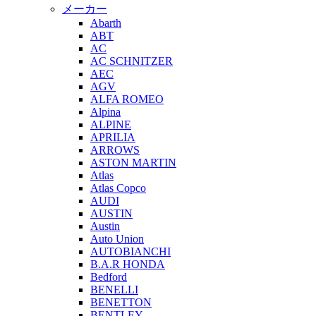
メーカー
Abarth
ABT
AC
AC SCHNITZER
AEC
AGV
ALFA ROMEO
Alpina
ALPINE
APRILIA
ARROWS
ASTON MARTIN
Atlas
Atlas Copco
AUDI
AUSTIN
Austin
Auto Union
AUTOBIANCHI
B.A.R HONDA
Bedford
BENELLI
BENETTON
BENTLEY