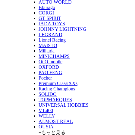
AUTO WORLD
Bburago
CORGI
GT SPIRIT
JADA TOYS
JOHNNY LIGHTNING
LEGRAND
Lionel Racing
MAISTO
Militaria
MINICHAMPS
OttO mobile
OXFORD
PAO FENG
Pocher
Premium ClassiXXs
Racing Champions
SOLIDO
TOPMARQUES
UNIVERSAL HOBBIES
V1:400
WELLY
ALMOST REAL
OUSIA
+もっと見る