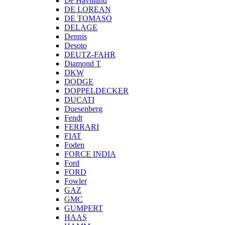
De Havilland
DE LOREAN
DE TOMASO
DELAGE
Dennis
Desoto
DEUTZ-FAHR
Diamond T
DKW
DODGE
DOPPELDECKER
DUCATI
Duesenberg
Fendt
FERRARI
FIAT
Foden
FORCE INDIA
Ford
FORD
Fowler
GAZ
GMC
GUMPERT
HAAS