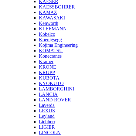
KAESER
KAESSBOHRER
KAMAZ
KAWASAKI
Kenworth
KLEEMANN
Kobelco
Koenigsegg
Kojima Engineering
KOMATSU
Konecranes
Kramer
KRONE
KRUPP
KUBOTA
KYOKUTO
LAMBORGHINI
LANCIA
LAND ROVER
Laverda
LEXUS
Leyland
Liebherr
LIGIER
LINCOLN