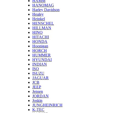
HAMM
HANOMAG
Harley Davidson
Healey
Heinkel
HENSCHEL
HILLMAN
HINO
HITACHI
HONDA
Hoonigan
HORCH
HUMMER
HYUNDAI
INDIAN
ISO
ISUZU
JAGUAR
JCB
JEEP
Jensen
JORDAN
Joskin
JUNGHEINRICH
K-TEC