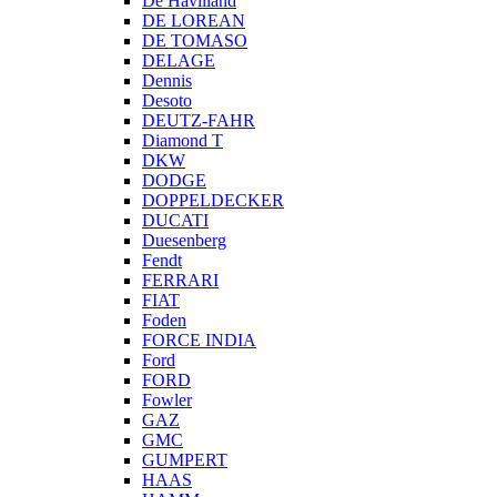
De Havilland
DE LOREAN
DE TOMASO
DELAGE
Dennis
Desoto
DEUTZ-FAHR
Diamond T
DKW
DODGE
DOPPELDECKER
DUCATI
Duesenberg
Fendt
FERRARI
FIAT
Foden
FORCE INDIA
Ford
FORD
Fowler
GAZ
GMC
GUMPERT
HAAS