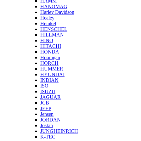
HAMM
HANOMAG
Harley Davidson
Healey
Heinkel
HENSCHEL
HILLMAN
HINO
HITACHI
HONDA
Hoonigan
HORCH
HUMMER
HYUNDAI
INDIAN
ISO
ISUZU
JAGUAR
JCB
JEEP
Jensen
JORDAN
Joskin
JUNGHEINRICH
K-TEC