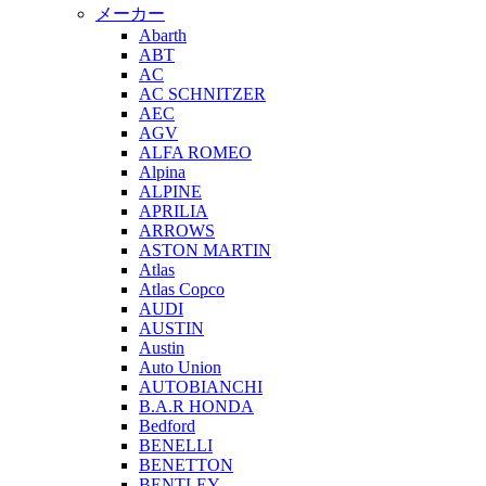
メーカー
Abarth
ABT
AC
AC SCHNITZER
AEC
AGV
ALFA ROMEO
Alpina
ALPINE
APRILIA
ARROWS
ASTON MARTIN
Atlas
Atlas Copco
AUDI
AUSTIN
Austin
Auto Union
AUTOBIANCHI
B.A.R HONDA
Bedford
BENELLI
BENETTON
BENTLEY