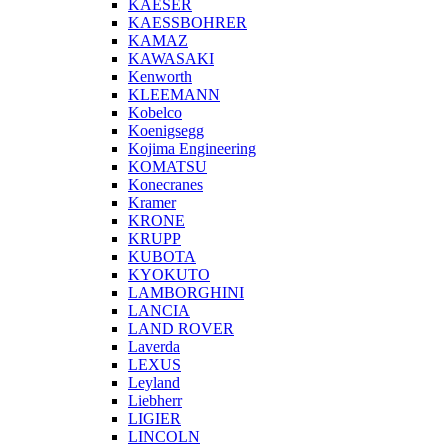
KAESER
KAESSBOHRER
KAMAZ
KAWASAKI
Kenworth
KLEEMANN
Kobelco
Koenigsegg
Kojima Engineering
KOMATSU
Konecranes
Kramer
KRONE
KRUPP
KUBOTA
KYOKUTO
LAMBORGHINI
LANCIA
LAND ROVER
Laverda
LEXUS
Leyland
Liebherr
LIGIER
LINCOLN