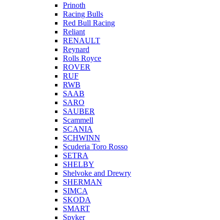
Prinoth
Racing Bulls
Red Bull Racing
Reliant
RENAULT
Reynard
Rolls Royce
ROVER
RUF
RWB
SAAB
SARO
SAUBER
Scammell
SCANIA
SCHWINN
Scuderia Toro Rosso
SETRA
SHELBY
Shelvoke and Drewry
SHERMAN
SIMCA
SKODA
SMART
Spyker