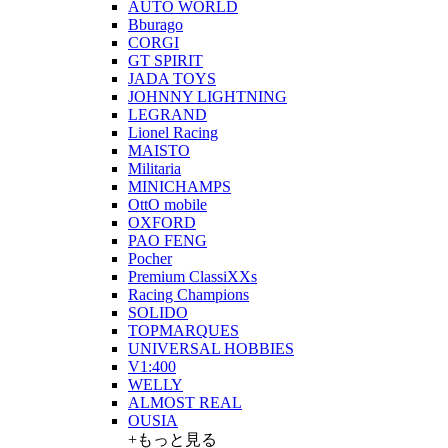
AUTO WORLD
Bburago
CORGI
GT SPIRIT
JADA TOYS
JOHNNY LIGHTNING
LEGRAND
Lionel Racing
MAISTO
Militaria
MINICHAMPS
OttO mobile
OXFORD
PAO FENG
Pocher
Premium ClassiXXs
Racing Champions
SOLIDO
TOPMARQUES
UNIVERSAL HOBBIES
V1:400
WELLY
ALMOST REAL
OUSIA
+もっと見る