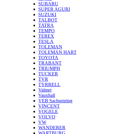
SUBARU
SUPER AGURI
SUZUKI
TALBOT
TATRA
TEMPO
TEREX
TESLA
TOLEMAN
TOLEMAN HART
TOYOTA
TRABANT
TRIUMPH
TUCKER
TVR
TYRRELL
Valmet
Vauxhall
VEB Sachsenring
VINCENT
VOGELE
VOLVO
VW
WANDERER
WARTBURG