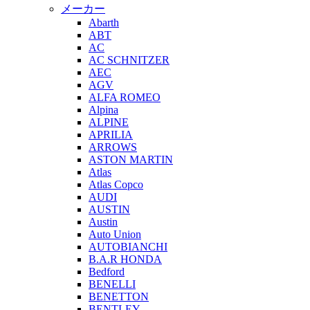
メーカー
Abarth
ABT
AC
AC SCHNITZER
AEC
AGV
ALFA ROMEO
Alpina
ALPINE
APRILIA
ARROWS
ASTON MARTIN
Atlas
Atlas Copco
AUDI
AUSTIN
Austin
Auto Union
AUTOBIANCHI
B.A.R HONDA
Bedford
BENELLI
BENETTON
BENTLEY