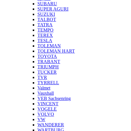
SUBARU
SUPER AGURI
SUZUKI
TALBOT
TATRA
TEMPO
TEREX
TESLA
TOLEMAN
TOLEMAN HART
TOYOTA
TRABANT
TRIUMPH
TUCKER
TVR
TYRRELL
Valmet
Vauxhall
VEB Sachsenring
VINCENT
VOGELE
VOLVO
VW
WANDERER
WARTBURG