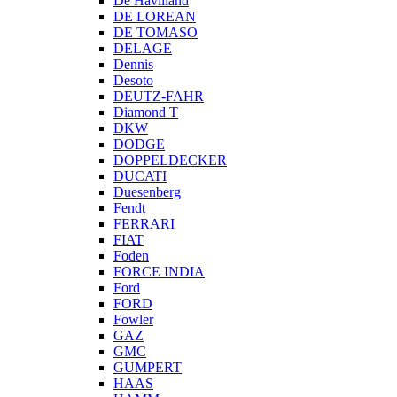
De Havilland
DE LOREAN
DE TOMASO
DELAGE
Dennis
Desoto
DEUTZ-FAHR
Diamond T
DKW
DODGE
DOPPELDECKER
DUCATI
Duesenberg
Fendt
FERRARI
FIAT
Foden
FORCE INDIA
Ford
FORD
Fowler
GAZ
GMC
GUMPERT
HAAS