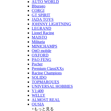
AUTO WORLD
Bburago
CORGI
GT SPIRIT
JADA TOYS
JOHNNY LIGHTNING
LEGRAND
Lionel Racing
MAISTO
Militaria
MINICHAMPS
OttO mobile
OXFORD
PAO FENG
Pocher
Premium ClassiXXs
Racing Champions
SOLIDO
TOPMARQUES
UNIVERSAL HOBBIES
V1:400
WELLY
ALMOST REAL
OUSIA
+もっと見る