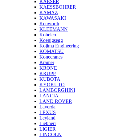
KAESER
KAESSBOHRER
KAMAZ
KAWASAKI
Kenworth
KLEEMANN
Kobelco
Koenigsegg
Kojima Engineering
KOMATSU
Konecranes
Kramer
KRONE
KRUPP
KUBOTA
KYOKUTO
LAMBORGHINI
LANCIA
LAND ROVER
Laverda
LEXUS
Leyland
Liebherr
LIGIER
LINCOLN