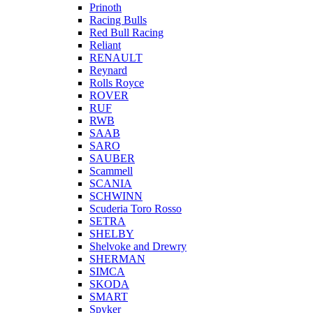
Prinoth
Racing Bulls
Red Bull Racing
Reliant
RENAULT
Reynard
Rolls Royce
ROVER
RUF
RWB
SAAB
SARO
SAUBER
Scammell
SCANIA
SCHWINN
Scuderia Toro Rosso
SETRA
SHELBY
Shelvoke and Drewry
SHERMAN
SIMCA
SKODA
SMART
Spyker