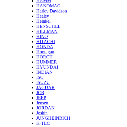
HAMM
HANOMAG
Harley Davidson
Healey
Heinkel
HENSCHEL
HILLMAN
HINO
HITACHI
HONDA
Hoonigan
HORCH
HUMMER
HYUNDAI
INDIAN
ISO
ISUZU
JAGUAR
JCB
JEEP
Jensen
JORDAN
Joskin
JUNGHEINRICH
K-TEC