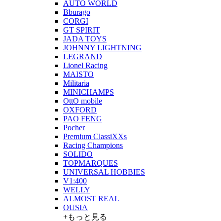
AUTO WORLD
Bburago
CORGI
GT SPIRIT
JADA TOYS
JOHNNY LIGHTNING
LEGRAND
Lionel Racing
MAISTO
Militaria
MINICHAMPS
OttO mobile
OXFORD
PAO FENG
Pocher
Premium ClassiXXs
Racing Champions
SOLIDO
TOPMARQUES
UNIVERSAL HOBBIES
V1:400
WELLY
ALMOST REAL
OUSIA
+もっと見る