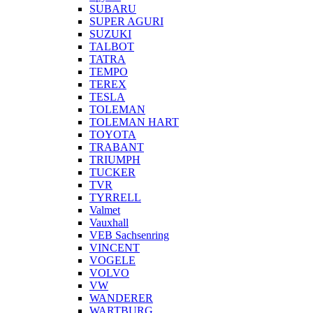
SUBARU
SUPER AGURI
SUZUKI
TALBOT
TATRA
TEMPO
TEREX
TESLA
TOLEMAN
TOLEMAN HART
TOYOTA
TRABANT
TRIUMPH
TUCKER
TVR
TYRRELL
Valmet
Vauxhall
VEB Sachsenring
VINCENT
VOGELE
VOLVO
VW
WANDERER
WARTBURG