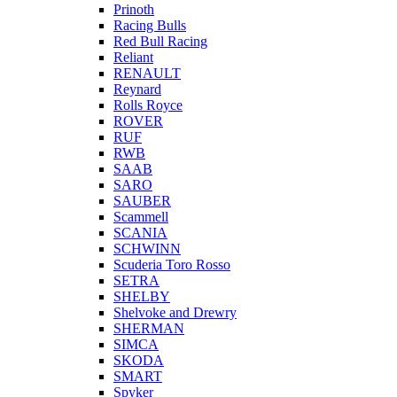
Prinoth
Racing Bulls
Red Bull Racing
Reliant
RENAULT
Reynard
Rolls Royce
ROVER
RUF
RWB
SAAB
SARO
SAUBER
Scammell
SCANIA
SCHWINN
Scuderia Toro Rosso
SETRA
SHELBY
Shelvoke and Drewry
SHERMAN
SIMCA
SKODA
SMART
Spyker