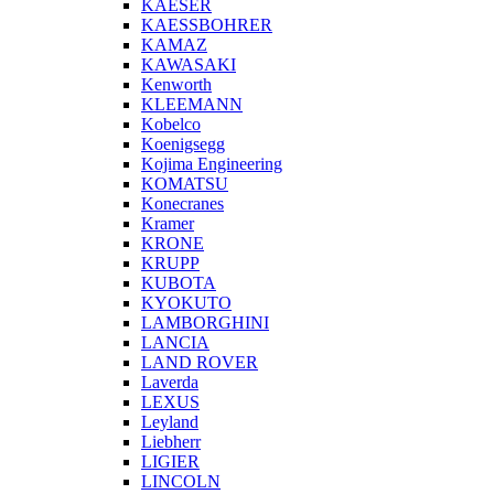
KAESER
KAESSBOHRER
KAMAZ
KAWASAKI
Kenworth
KLEEMANN
Kobelco
Koenigsegg
Kojima Engineering
KOMATSU
Konecranes
Kramer
KRONE
KRUPP
KUBOTA
KYOKUTO
LAMBORGHINI
LANCIA
LAND ROVER
Laverda
LEXUS
Leyland
Liebherr
LIGIER
LINCOLN