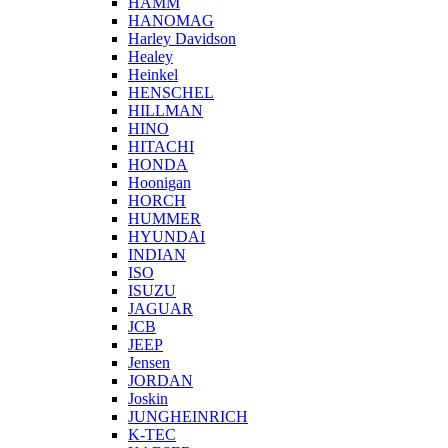
HAMM
HANOMAG
Harley Davidson
Healey
Heinkel
HENSCHEL
HILLMAN
HINO
HITACHI
HONDA
Hoonigan
HORCH
HUMMER
HYUNDAI
INDIAN
ISO
ISUZU
JAGUAR
JCB
JEEP
Jensen
JORDAN
Joskin
JUNGHEINRICH
K-TEC