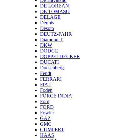
De Havilland
DE LOREAN
DE TOMASO
DELAGE
Dennis
Desoto
DEUTZ-FAHR
Diamond T
DKW
DODGE
DOPPELDECKER
DUCATI
Duesenberg
Fendt
FERRARI
FIAT
Foden
FORCE INDIA
Ford
FORD
Fowler
GAZ
GMC
GUMPERT
HAAS