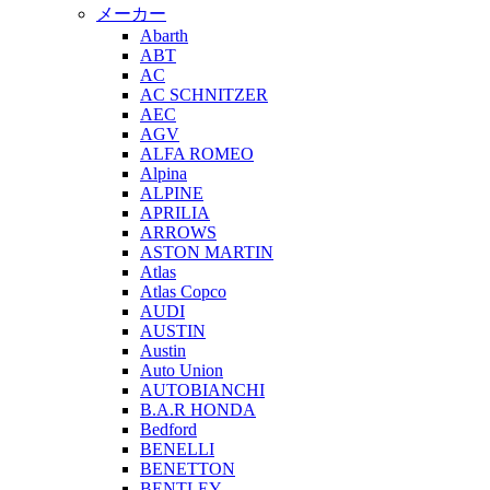
メーカー
Abarth
ABT
AC
AC SCHNITZER
AEC
AGV
ALFA ROMEO
Alpina
ALPINE
APRILIA
ARROWS
ASTON MARTIN
Atlas
Atlas Copco
AUDI
AUSTIN
Austin
Auto Union
AUTOBIANCHI
B.A.R HONDA
Bedford
BENELLI
BENETTON
BENTLEY