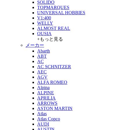
SOLIDO
TOPMARQUES
UNIVERSAL HOBBIES
V1:400
WELLY
ALMOST REAL
OUSIA
+もっと見る
メーカー
Abarth
ABT
AC
AC SCHNITZER
AEC
AGV
ALFA ROMEO
Alpina
ALPINE
APRILIA
ARROWS
ASTON MARTIN
Atlas
Atlas Copco
AUDI
AUSTIN