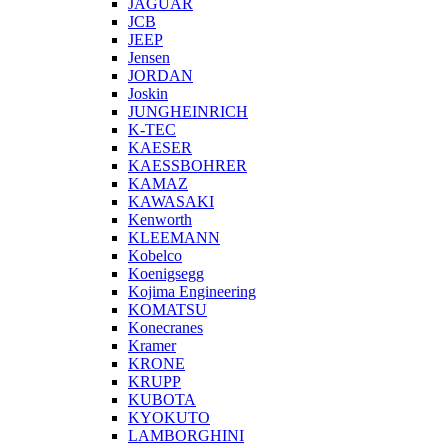
JAGUAR
JCB
JEEP
Jensen
JORDAN
Joskin
JUNGHEINRICH
K-TEC
KAESER
KAESSBOHRER
KAMAZ
KAWASAKI
Kenworth
KLEEMANN
Kobelco
Koenigsegg
Kojima Engineering
KOMATSU
Konecranes
Kramer
KRONE
KRUPP
KUBOTA
KYOKUTO
LAMBORGHINI