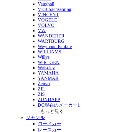
Vauxhall
VEB Sachsenring
VINCENT
VOGELE
VOLVO
VW
WANDERER
WARTBURG
Weymann Fanfare
WILLIAMS
Willys
WIRTGEN
Wolseley
YAMAHA
YANMAR
Zenvo
ZIL
ZIS
ZUNDAPP
DC現在のメーカー1
+もっと見る
ジャンル
ロードカー
レースカー