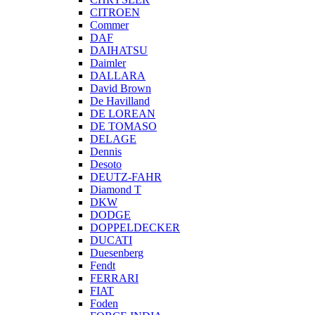
CITROEN
Commer
DAF
DAIHATSU
Daimler
DALLARA
David Brown
De Havilland
DE LOREAN
DE TOMASO
DELAGE
Dennis
Desoto
DEUTZ-FAHR
Diamond T
DKW
DODGE
DOPPELDECKER
DUCATI
Duesenberg
Fendt
FERRARI
FIAT
Foden