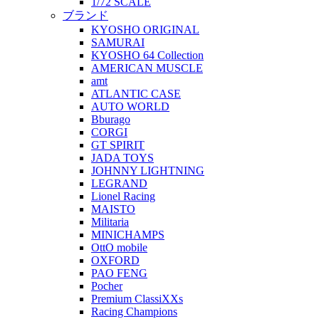
1/72 SCALE
ブランド
KYOSHO ORIGINAL
SAMURAI
KYOSHO 64 Collection
AMERICAN MUSCLE
amt
ATLANTIC CASE
AUTO WORLD
Bburago
CORGI
GT SPIRIT
JADA TOYS
JOHNNY LIGHTNING
LEGRAND
Lionel Racing
MAISTO
Militaria
MINICHAMPS
OttO mobile
OXFORD
PAO FENG
Pocher
Premium ClassiXXs
Racing Champions