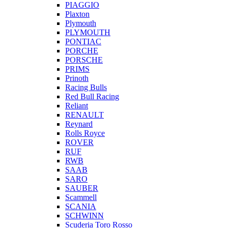
PIAGGIO
Plaxton
Plymouth
PLYMOUTH
PONTIAC
PORCHE
PORSCHE
PRIMS
Prinoth
Racing Bulls
Red Bull Racing
Reliant
RENAULT
Reynard
Rolls Royce
ROVER
RUF
RWB
SAAB
SARO
SAUBER
Scammell
SCANIA
SCHWINN
Scuderia Toro Rosso