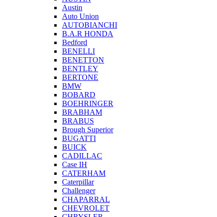
Austin
Auto Union
AUTOBIANCHI
B.A.R HONDA
Bedford
BENELLI
BENETTON
BENTLEY
BERTONE
BMW
BOBARD
BOEHRINGER
BRABHAM
BRABUS
Brough Superior
BUGATTI
BUICK
CADILLAC
Case IH
CATERHAM
Caterpillar
Challenger
CHAPARRAL
CHEVROLET
CHRYSLER