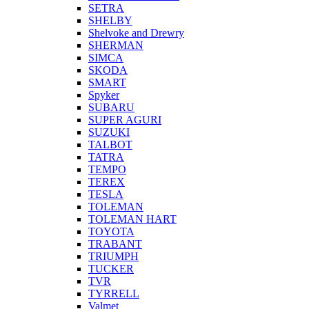
SETRA
SHELBY
Shelvoke and Drewry
SHERMAN
SIMCA
SKODA
SMART
Spyker
SUBARU
SUPER AGURI
SUZUKI
TALBOT
TATRA
TEMPO
TEREX
TESLA
TOLEMAN
TOLEMAN HART
TOYOTA
TRABANT
TRIUMPH
TUCKER
TVR
TYRRELL
Valmet