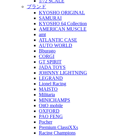
1/72 SCALE
ブランド
KYOSHO ORIGINAL
SAMURAI
KYOSHO 64 Collection
AMERICAN MUSCLE
amt
ATLANTIC CASE
AUTO WORLD
Bburago
CORGI
GT SPIRIT
JADA TOYS
JOHNNY LIGHTNING
LEGRAND
Lionel Racing
MAISTO
Militaria
MINICHAMPS
OttO mobile
OXFORD
PAO FENG
Pocher
Premium ClassiXXs
Racing Champions