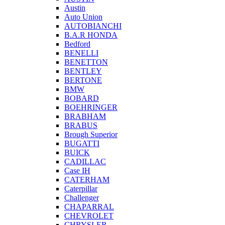
Austin
Auto Union
AUTOBIANCHI
B.A.R HONDA
Bedford
BENELLI
BENETTON
BENTLEY
BERTONE
BMW
BOBARD
BOEHRINGER
BRABHAM
BRABUS
Brough Superior
BUGATTI
BUICK
CADILLAC
Case IH
CATERHAM
Caterpillar
Challenger
CHAPARRAL
CHEVROLET
CHRYSLER