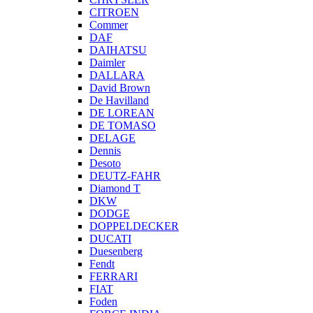
CITROEN
Commer
DAF
DAIHATSU
Daimler
DALLARA
David Brown
De Havilland
DE LOREAN
DE TOMASO
DELAGE
Dennis
Desoto
DEUTZ-FAHR
Diamond T
DKW
DODGE
DOPPELDECKER
DUCATI
Duesenberg
Fendt
FERRARI
FIAT
Foden