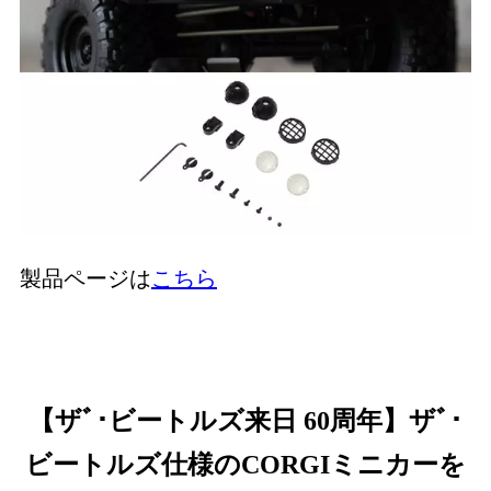
製品ページは
こちら
【ザﾞ･ビートルズ来日 60周年】ザﾞ･
ビートルズ仕様のCORGIミニカーを