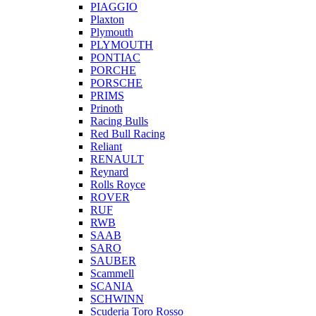
PIAGGIO
Plaxton
Plymouth
PLYMOUTH
PONTIAC
PORCHE
PORSCHE
PRIMS
Prinoth
Racing Bulls
Red Bull Racing
Reliant
RENAULT
Reynard
Rolls Royce
ROVER
RUF
RWB
SAAB
SARO
SAUBER
Scammell
SCANIA
SCHWINN
Scuderia Toro Rosso