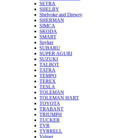
SETRA
SHELBY
Shelvoke and Drewry
SHERMAN
SIMCA
SKODA
SMART
Spyker
SUBARU
SUPER AGURI
SUZUKI
TALBOT
TATRA
TEMPO
TEREX
TESLA
TOLEMAN
TOLEMAN HART
TOYOTA
TRABANT
TRIUMPH
TUCKER
TVR
TYRRELL
Valmet