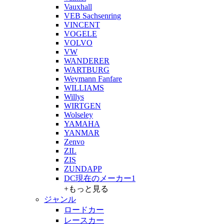
Vauxhall
VEB Sachsenring
VINCENT
VOGELE
VOLVO
VW
WANDERER
WARTBURG
Weymann Fanfare
WILLIAMS
Willys
WIRTGEN
Wolseley
YAMAHA
YANMAR
Zenvo
ZIL
ZIS
ZUNDAPP
DC現在のメーカー1
+もっと見る
ジャンル
ロードカー
レースカー