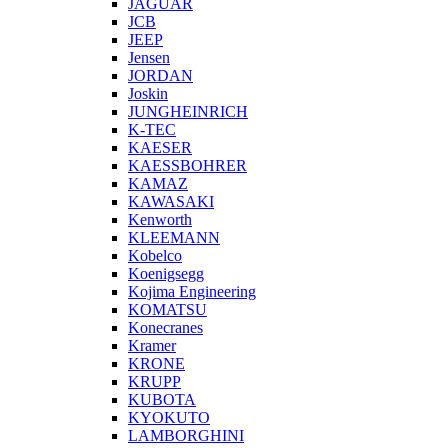
JAGUAR
JCB
JEEP
Jensen
JORDAN
Joskin
JUNGHEINRICH
K-TEC
KAESER
KAESSBOHRER
KAMAZ
KAWASAKI
Kenworth
KLEEMANN
Kobelco
Koenigsegg
Kojima Engineering
KOMATSU
Konecranes
Kramer
KRONE
KRUPP
KUBOTA
KYOKUTO
LAMBORGHINI