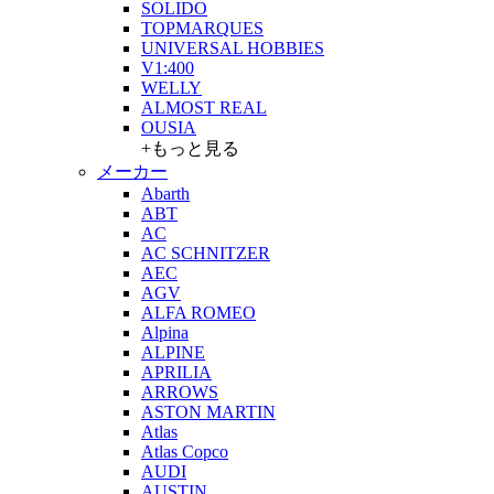
SOLIDO
TOPMARQUES
UNIVERSAL HOBBIES
V1:400
WELLY
ALMOST REAL
OUSIA
+もっと見る
メーカー
Abarth
ABT
AC
AC SCHNITZER
AEC
AGV
ALFA ROMEO
Alpina
ALPINE
APRILIA
ARROWS
ASTON MARTIN
Atlas
Atlas Copco
AUDI
AUSTIN