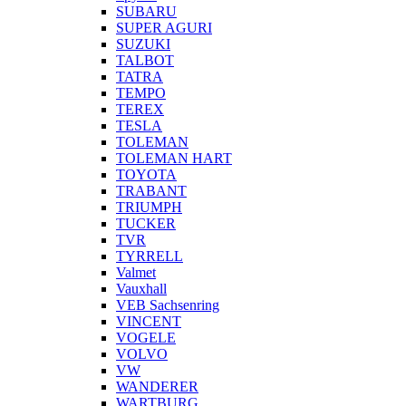
SUBARU
SUPER AGURI
SUZUKI
TALBOT
TATRA
TEMPO
TEREX
TESLA
TOLEMAN
TOLEMAN HART
TOYOTA
TRABANT
TRIUMPH
TUCKER
TVR
TYRRELL
Valmet
Vauxhall
VEB Sachsenring
VINCENT
VOGELE
VOLVO
VW
WANDERER
WARTBURG