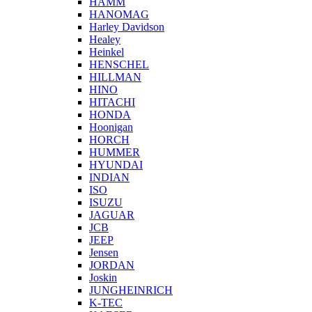
HAMM
HANOMAG
Harley Davidson
Healey
Heinkel
HENSCHEL
HILLMAN
HINO
HITACHI
HONDA
Hoonigan
HORCH
HUMMER
HYUNDAI
INDIAN
ISO
ISUZU
JAGUAR
JCB
JEEP
Jensen
JORDAN
Joskin
JUNGHEINRICH
K-TEC