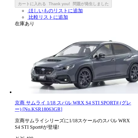
カートに入れる
Thank you!
問題が発生しました
ほしいものリストに追加
比較リストに追加
在庫あり
京商 サムライ 1/18 スバル WRX S4 STI SPORT# (グレ
ー) [No.KSR18063GR]
京商サムライシリーズに1/18スケールのスバル WRX
S4 STI Sport#が登場!