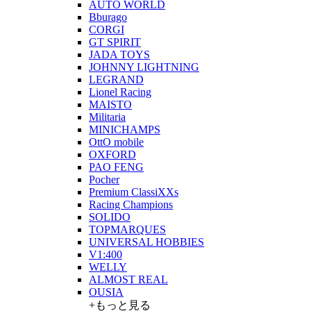
AUTO WORLD
Bburago
CORGI
GT SPIRIT
JADA TOYS
JOHNNY LIGHTNING
LEGRAND
Lionel Racing
MAISTO
Militaria
MINICHAMPS
OttO mobile
OXFORD
PAO FENG
Pocher
Premium ClassiXXs
Racing Champions
SOLIDO
TOPMARQUES
UNIVERSAL HOBBIES
V1:400
WELLY
ALMOST REAL
OUSIA
+もっと見る