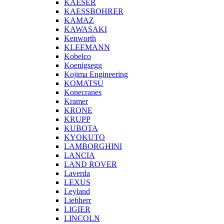
KAESER
KAESSBOHRER
KAMAZ
KAWASAKI
Kenworth
KLEEMANN
Kobelco
Koenigsegg
Kojima Engineering
KOMATSU
Konecranes
Kramer
KRONE
KRUPP
KUBOTA
KYOKUTO
LAMBORGHINI
LANCIA
LAND ROVER
Laverda
LEXUS
Leyland
Liebherr
LIGIER
LINCOLN