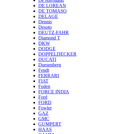
De Havilland
DE LOREAN
DE TOMASO
DELAGE
Dennis
Desoto
DEUTZ-FAHR
Diamond T
DKW
DODGE
DOPPELDECKER
DUCATI
Duesenberg
Fendt
FERRARI
FIAT
Foden
FORCE INDIA
Ford
FORD
Fowler
GAZ
GMC
GUMPERT
HAAS