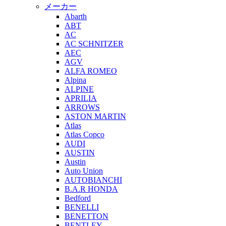
メーカー
Abarth
ABT
AC
AC SCHNITZER
AEC
AGV
ALFA ROMEO
Alpina
ALPINE
APRILIA
ARROWS
ASTON MARTIN
Atlas
Atlas Copco
AUDI
AUSTIN
Austin
Auto Union
AUTOBIANCHI
B.A.R HONDA
Bedford
BENELLI
BENETTON
BENTLEY