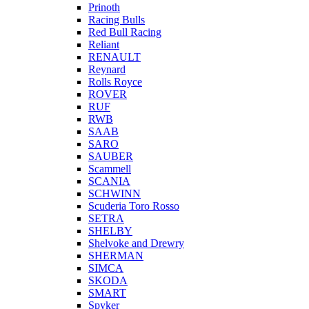
Prinoth
Racing Bulls
Red Bull Racing
Reliant
RENAULT
Reynard
Rolls Royce
ROVER
RUF
RWB
SAAB
SARO
SAUBER
Scammell
SCANIA
SCHWINN
Scuderia Toro Rosso
SETRA
SHELBY
Shelvoke and Drewry
SHERMAN
SIMCA
SKODA
SMART
Spyker