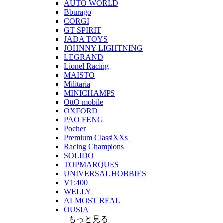
AUTO WORLD
Bburago
CORGI
GT SPIRIT
JADA TOYS
JOHNNY LIGHTNING
LEGRAND
Lionel Racing
MAISTO
Militaria
MINICHAMPS
OttO mobile
OXFORD
PAO FENG
Pocher
Premium ClassiXXs
Racing Champions
SOLIDO
TOPMARQUES
UNIVERSAL HOBBIES
V1:400
WELLY
ALMOST REAL
OUSIA
+もっと見る