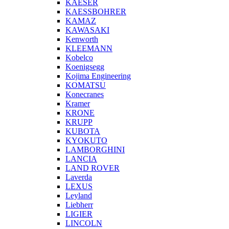
KAESER
KAESSBOHRER
KAMAZ
KAWASAKI
Kenworth
KLEEMANN
Kobelco
Koenigsegg
Kojima Engineering
KOMATSU
Konecranes
Kramer
KRONE
KRUPP
KUBOTA
KYOKUTO
LAMBORGHINI
LANCIA
LAND ROVER
Laverda
LEXUS
Leyland
Liebherr
LIGIER
LINCOLN