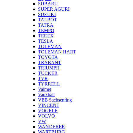
SUBARU
SUPER AGURI
SUZUKI
TALBOT
TATRA
TEMPO
TEREX
TESLA
TOLEMAN
TOLEMAN HART
TOYOTA
TRABANT
TRIUMPH
TUCKER
TVR
TYRRELL
Valmet
Vauxhall
VEB Sachsenring
VINCENT
VOGELE
VOLVO
VW
WANDERER
WARTBURG