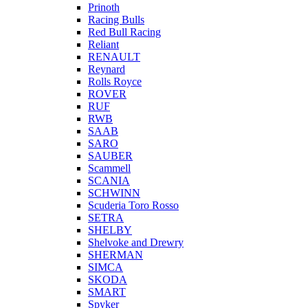
Prinoth
Racing Bulls
Red Bull Racing
Reliant
RENAULT
Reynard
Rolls Royce
ROVER
RUF
RWB
SAAB
SARO
SAUBER
Scammell
SCANIA
SCHWINN
Scuderia Toro Rosso
SETRA
SHELBY
Shelvoke and Drewry
SHERMAN
SIMCA
SKODA
SMART
Spyker