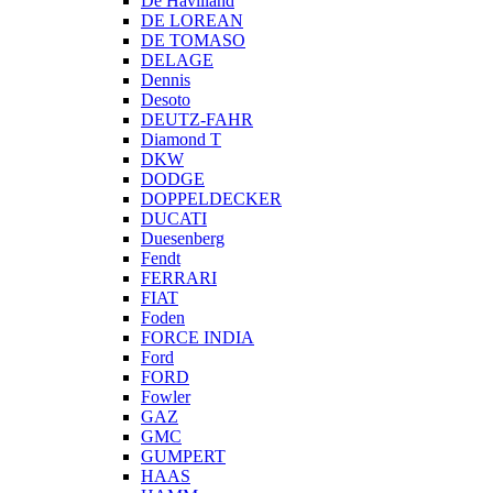
De Havilland
DE LOREAN
DE TOMASO
DELAGE
Dennis
Desoto
DEUTZ-FAHR
Diamond T
DKW
DODGE
DOPPELDECKER
DUCATI
Duesenberg
Fendt
FERRARI
FIAT
Foden
FORCE INDIA
Ford
FORD
Fowler
GAZ
GMC
GUMPERT
HAAS