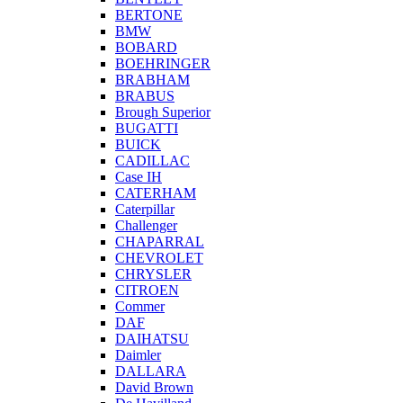
BERTONE
BMW
BOBARD
BOEHRINGER
BRABHAM
BRABUS
Brough Superior
BUGATTI
BUICK
CADILLAC
Case IH
CATERHAM
Caterpillar
Challenger
CHAPARRAL
CHEVROLET
CHRYSLER
CITROEN
Commer
DAF
DAIHATSU
Daimler
DALLARA
David Brown