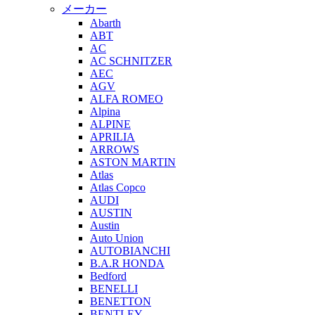
メーカー
Abarth
ABT
AC
AC SCHNITZER
AEC
AGV
ALFA ROMEO
Alpina
ALPINE
APRILIA
ARROWS
ASTON MARTIN
Atlas
Atlas Copco
AUDI
AUSTIN
Austin
Auto Union
AUTOBIANCHI
B.A.R HONDA
Bedford
BENELLI
BENETTON
BENTLEY