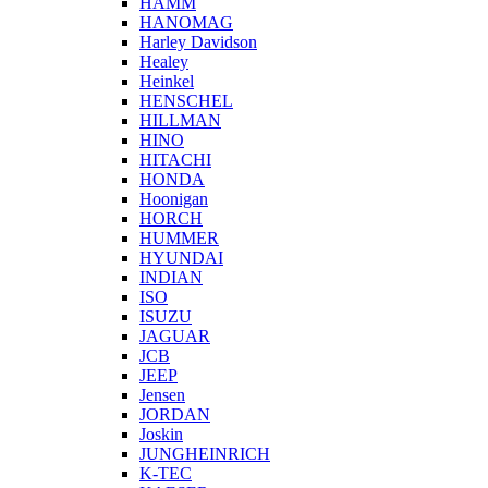
HAMM
HANOMAG
Harley Davidson
Healey
Heinkel
HENSCHEL
HILLMAN
HINO
HITACHI
HONDA
Hoonigan
HORCH
HUMMER
HYUNDAI
INDIAN
ISO
ISUZU
JAGUAR
JCB
JEEP
Jensen
JORDAN
Joskin
JUNGHEINRICH
K-TEC