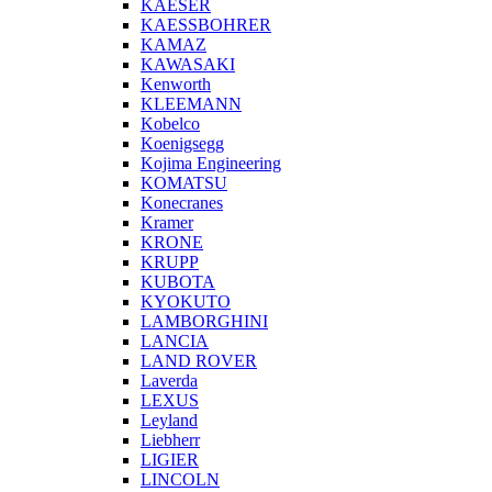
KAESER
KAESSBOHRER
KAMAZ
KAWASAKI
Kenworth
KLEEMANN
Kobelco
Koenigsegg
Kojima Engineering
KOMATSU
Konecranes
Kramer
KRONE
KRUPP
KUBOTA
KYOKUTO
LAMBORGHINI
LANCIA
LAND ROVER
Laverda
LEXUS
Leyland
Liebherr
LIGIER
LINCOLN