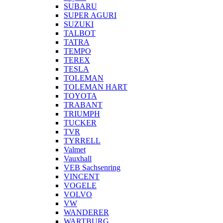
SUBARU
SUPER AGURI
SUZUKI
TALBOT
TATRA
TEMPO
TEREX
TESLA
TOLEMAN
TOLEMAN HART
TOYOTA
TRABANT
TRIUMPH
TUCKER
TVR
TYRRELL
Valmet
Vauxhall
VEB Sachsenring
VINCENT
VOGELE
VOLVO
VW
WANDERER
WARTBURG