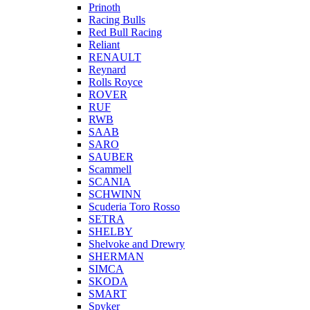
Prinoth
Racing Bulls
Red Bull Racing
Reliant
RENAULT
Reynard
Rolls Royce
ROVER
RUF
RWB
SAAB
SARO
SAUBER
Scammell
SCANIA
SCHWINN
Scuderia Toro Rosso
SETRA
SHELBY
Shelvoke and Drewry
SHERMAN
SIMCA
SKODA
SMART
Spyker