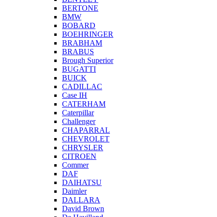
BERTONE
BMW
BOBARD
BOEHRINGER
BRABHAM
BRABUS
Brough Superior
BUGATTI
BUICK
CADILLAC
Case IH
CATERHAM
Caterpillar
Challenger
CHAPARRAL
CHEVROLET
CHRYSLER
CITROEN
Commer
DAF
DAIHATSU
Daimler
DALLARA
David Brown