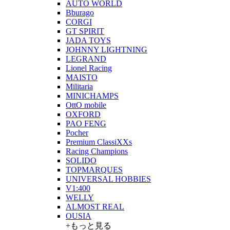
AUTO WORLD
Bburago
CORGI
GT SPIRIT
JADA TOYS
JOHNNY LIGHTNING
LEGRAND
Lionel Racing
MAISTO
Militaria
MINICHAMPS
OttO mobile
OXFORD
PAO FENG
Pocher
Premium ClassiXXs
Racing Champions
SOLIDO
TOPMARQUES
UNIVERSAL HOBBIES
V1:400
WELLY
ALMOST REAL
OUSIA
+もっと見る