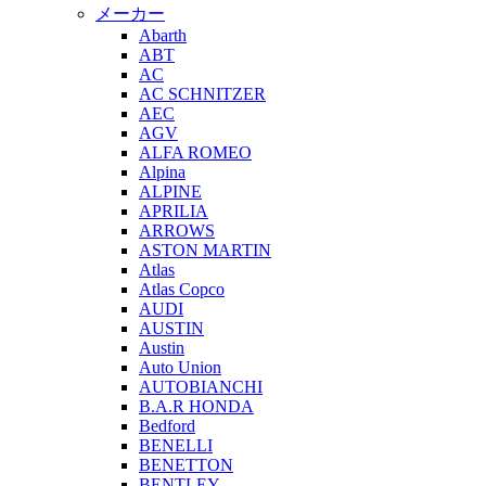
メーカー
Abarth
ABT
AC
AC SCHNITZER
AEC
AGV
ALFA ROMEO
Alpina
ALPINE
APRILIA
ARROWS
ASTON MARTIN
Atlas
Atlas Copco
AUDI
AUSTIN
Austin
Auto Union
AUTOBIANCHI
B.A.R HONDA
Bedford
BENELLI
BENETTON
BENTLEY