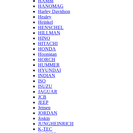
HAMM
HANOMAG
Harley Davidson
Healey
Heinkel
HENSCHEL
HILLMAN
HINO
HITACHI
HONDA
Hoonigan
HORCH
HUMMER
HYUNDAI
INDIAN
ISO
ISUZU
JAGUAR
JCB
JEEP
Jensen
JORDAN
Joskin
JUNGHEINRICH
K-TEC