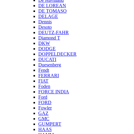
De Havilland
DE LOREAN
DE TOMASO
DELAGE
Dennis
Desoto
DEUTZ-FAHR
Diamond T
DKW
DODGE
DOPPELDECKER
DUCATI
Duesenberg
Fendt
FERRARI
FIAT
Foden
FORCE INDIA
Ford
FORD
Fowler
GAZ
GMC
GUMPERT
HAAS