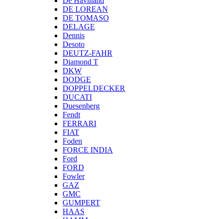
De Havilland
DE LOREAN
DE TOMASO
DELAGE
Dennis
Desoto
DEUTZ-FAHR
Diamond T
DKW
DODGE
DOPPELDECKER
DUCATI
Duesenberg
Fendt
FERRARI
FIAT
Foden
FORCE INDIA
Ford
FORD
Fowler
GAZ
GMC
GUMPERT
HAAS