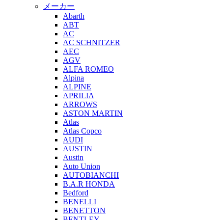
メーカー
Abarth
ABT
AC
AC SCHNITZER
AEC
AGV
ALFA ROMEO
Alpina
ALPINE
APRILIA
ARROWS
ASTON MARTIN
Atlas
Atlas Copco
AUDI
AUSTIN
Austin
Auto Union
AUTOBIANCHI
B.A.R HONDA
Bedford
BENELLI
BENETTON
BENTLEY