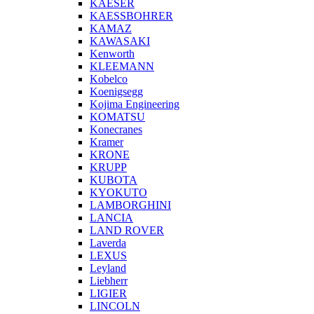
KAESER
KAESSBOHRER
KAMAZ
KAWASAKI
Kenworth
KLEEMANN
Kobelco
Koenigsegg
Kojima Engineering
KOMATSU
Konecranes
Kramer
KRONE
KRUPP
KUBOTA
KYOKUTO
LAMBORGHINI
LANCIA
LAND ROVER
Laverda
LEXUS
Leyland
Liebherr
LIGIER
LINCOLN