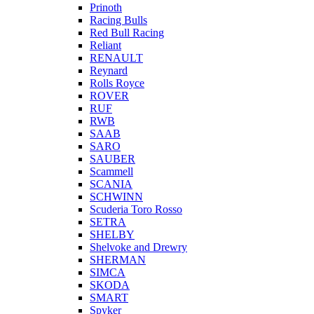
Prinoth
Racing Bulls
Red Bull Racing
Reliant
RENAULT
Reynard
Rolls Royce
ROVER
RUF
RWB
SAAB
SARO
SAUBER
Scammell
SCANIA
SCHWINN
Scuderia Toro Rosso
SETRA
SHELBY
Shelvoke and Drewry
SHERMAN
SIMCA
SKODA
SMART
Spyker