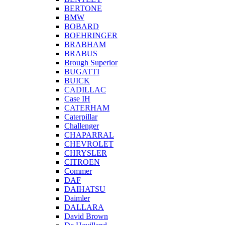
BERTONE
BMW
BOBARD
BOEHRINGER
BRABHAM
BRABUS
Brough Superior
BUGATTI
BUICK
CADILLAC
Case IH
CATERHAM
Caterpillar
Challenger
CHAPARRAL
CHEVROLET
CHRYSLER
CITROEN
Commer
DAF
DAIHATSU
Daimler
DALLARA
David Brown