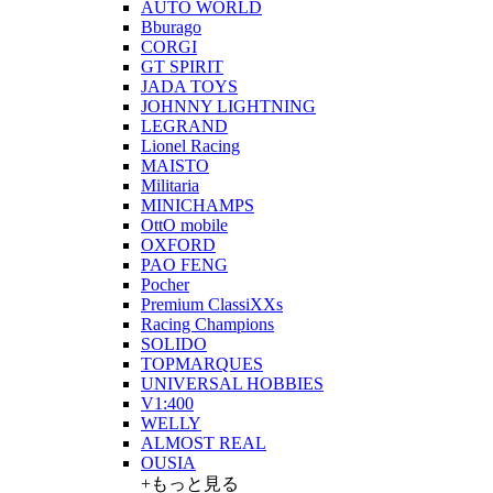
AUTO WORLD
Bburago
CORGI
GT SPIRIT
JADA TOYS
JOHNNY LIGHTNING
LEGRAND
Lionel Racing
MAISTO
Militaria
MINICHAMPS
OttO mobile
OXFORD
PAO FENG
Pocher
Premium ClassiXXs
Racing Champions
SOLIDO
TOPMARQUES
UNIVERSAL HOBBIES
V1:400
WELLY
ALMOST REAL
OUSIA
+もっと見る