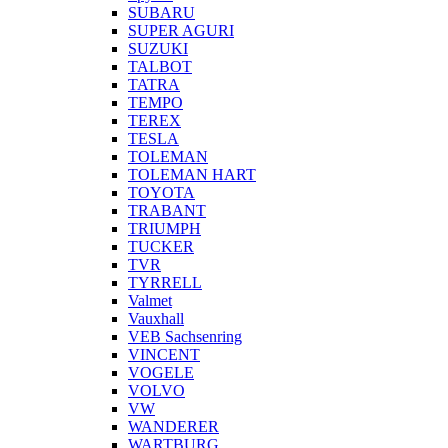
SUBARU
SUPER AGURI
SUZUKI
TALBOT
TATRA
TEMPO
TEREX
TESLA
TOLEMAN
TOLEMAN HART
TOYOTA
TRABANT
TRIUMPH
TUCKER
TVR
TYRRELL
Valmet
Vauxhall
VEB Sachsenring
VINCENT
VOGELE
VOLVO
VW
WANDERER
WARTBURG