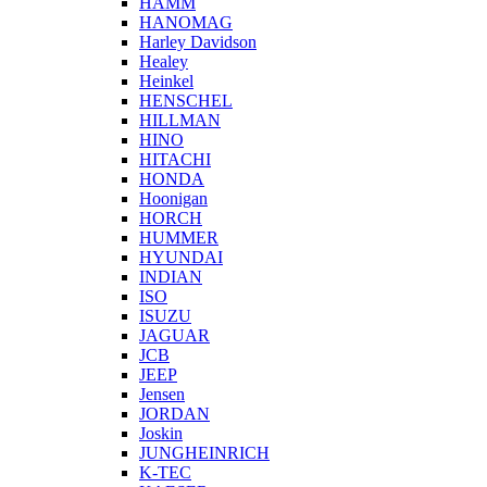
HAMM
HANOMAG
Harley Davidson
Healey
Heinkel
HENSCHEL
HILLMAN
HINO
HITACHI
HONDA
Hoonigan
HORCH
HUMMER
HYUNDAI
INDIAN
ISO
ISUZU
JAGUAR
JCB
JEEP
Jensen
JORDAN
Joskin
JUNGHEINRICH
K-TEC