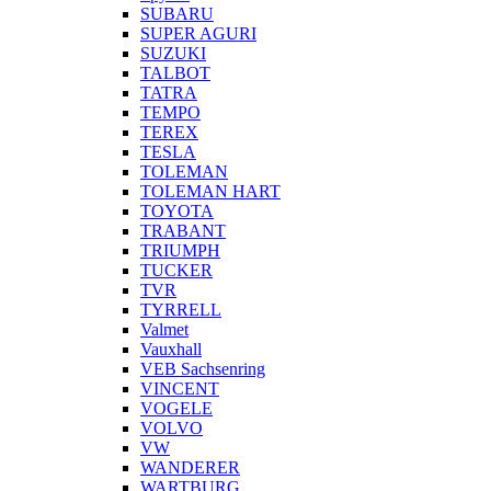
SUBARU
SUPER AGURI
SUZUKI
TALBOT
TATRA
TEMPO
TEREX
TESLA
TOLEMAN
TOLEMAN HART
TOYOTA
TRABANT
TRIUMPH
TUCKER
TVR
TYRRELL
Valmet
Vauxhall
VEB Sachsenring
VINCENT
VOGELE
VOLVO
VW
WANDERER
WARTBURG