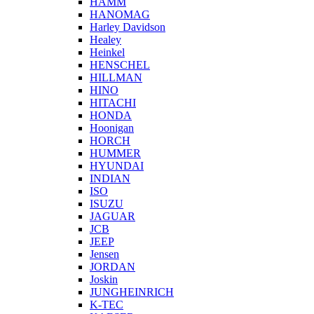
HAMM
HANOMAG
Harley Davidson
Healey
Heinkel
HENSCHEL
HILLMAN
HINO
HITACHI
HONDA
Hoonigan
HORCH
HUMMER
HYUNDAI
INDIAN
ISO
ISUZU
JAGUAR
JCB
JEEP
Jensen
JORDAN
Joskin
JUNGHEINRICH
K-TEC