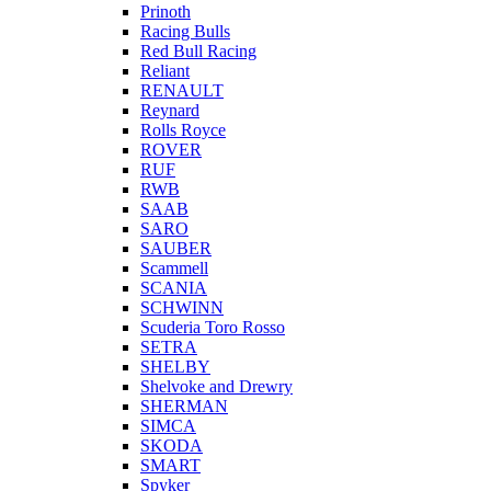
Prinoth
Racing Bulls
Red Bull Racing
Reliant
RENAULT
Reynard
Rolls Royce
ROVER
RUF
RWB
SAAB
SARO
SAUBER
Scammell
SCANIA
SCHWINN
Scuderia Toro Rosso
SETRA
SHELBY
Shelvoke and Drewry
SHERMAN
SIMCA
SKODA
SMART
Spyker