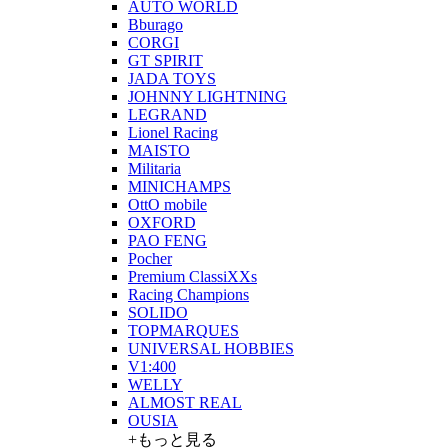
AUTO WORLD
Bburago
CORGI
GT SPIRIT
JADA TOYS
JOHNNY LIGHTNING
LEGRAND
Lionel Racing
MAISTO
Militaria
MINICHAMPS
OttO mobile
OXFORD
PAO FENG
Pocher
Premium ClassiXXs
Racing Champions
SOLIDO
TOPMARQUES
UNIVERSAL HOBBIES
V1:400
WELLY
ALMOST REAL
OUSIA
+もっと見る