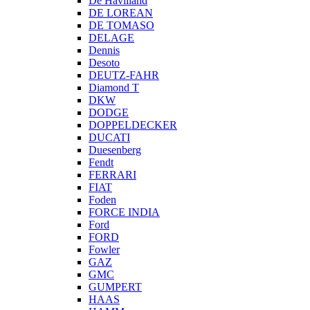
De Havilland
DE LOREAN
DE TOMASO
DELAGE
Dennis
Desoto
DEUTZ-FAHR
Diamond T
DKW
DODGE
DOPPELDECKER
DUCATI
Duesenberg
Fendt
FERRARI
FIAT
Foden
FORCE INDIA
Ford
FORD
Fowler
GAZ
GMC
GUMPERT
HAAS