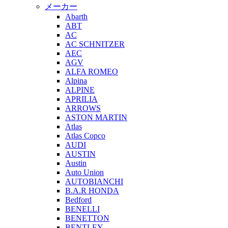
メーカー
Abarth
ABT
AC
AC SCHNITZER
AEC
AGV
ALFA ROMEO
Alpina
ALPINE
APRILIA
ARROWS
ASTON MARTIN
Atlas
Atlas Copco
AUDI
AUSTIN
Austin
Auto Union
AUTOBIANCHI
B.A.R HONDA
Bedford
BENELLI
BENETTON
BENTLEY