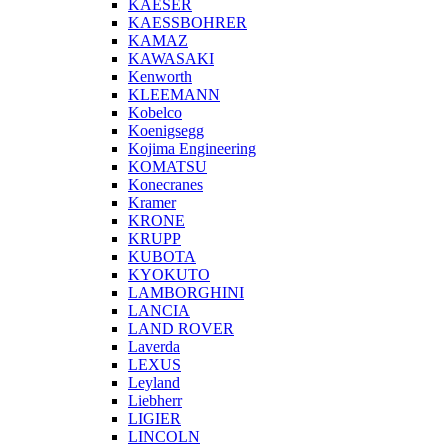
KAESER
KAESSBOHRER
KAMAZ
KAWASAKI
Kenworth
KLEEMANN
Kobelco
Koenigsegg
Kojima Engineering
KOMATSU
Konecranes
Kramer
KRONE
KRUPP
KUBOTA
KYOKUTO
LAMBORGHINI
LANCIA
LAND ROVER
Laverda
LEXUS
Leyland
Liebherr
LIGIER
LINCOLN